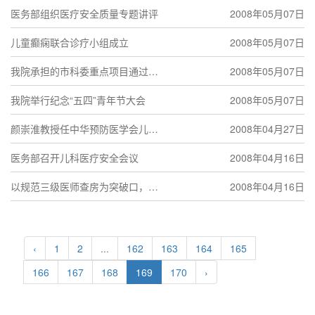
医务部组织医疗安全质量专题讲评
2008年05月07日
儿童癫痫联合诊疗小组成立
2008年05月07日
我院承担的市科委重点项目通过验
2008年05月07日
收
我院举行纪念“五四”青年节大会
2008年05月07日
颜崇淮教授任中华预防医学会儿童
2008年04月27日
保健分会环境与儿童健康学组副组
医务部召开儿科医疗安全会议
2008年04月16日
长
以规范三级医师查房为突破口，进
2008年04月16日
一步促进医疗质量的提高
‹
1
2
...
162
163
164
165
166
167
168
169
170
›