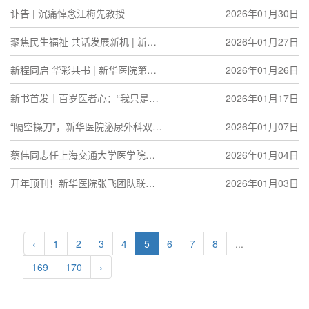
作党委专程莅临授证
新华医院第十二届五次职工代表大
讣告 | 沉痛悼念汪梅先教授
2026年01月30日
会顺利闭幕
聚焦民生福祉 共话发展新机 | 新华
2026年01月27日
医院与奉贤区举行交流座谈会
新程同启 华彩共书 | 新华医院第十
2026年01月26日
二届五次职工代表大会顺利开幕
新书首发｜百岁医者心：“我只是个
2026年01月17日
普通医生”，何以为时代铸丰碑？
“隔空操刀”，新华医院泌尿外科双院
2026年01月07日
区远程机器人手术，探索同质化医
蔡伟同志任上海交通大学医学院附
2026年01月04日
疗新模式
属新华医院院长
开年顶刊！新华医院张飞团队联合
2026年01月03日
上海交通大学Bio-X研究院合作成果
于Cell发表
‹
1
2
3
4
5
6
7
8
...
169
170
›