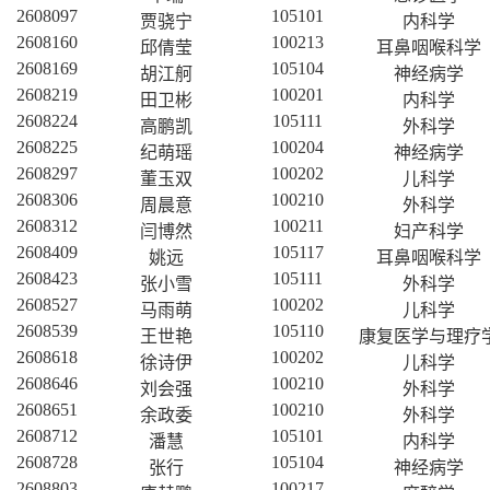
2608097
105101
贾骁宁
内科学
2608160
100213
邱倩莹
耳鼻咽喉科学
2608169
105104
胡江舸
神经病学
2608219
100201
田卫彬
内科学
2608224
105111
高鹏凯
外科学
2608225
100204
纪萌瑶
神经病学
2608297
100202
董玉双
儿科学
2608306
100210
周晨意
外科学
2608312
100211
闫博然
妇产科学
2608409
105117
姚远
耳鼻咽喉科学
2608423
105111
张小雪
外科学
2608527
100202
马雨萌
儿科学
2608539
105110
王世艳
康复医学与理疗
2608618
100202
徐诗伊
儿科学
2608646
100210
刘会强
外科学
2608651
100210
余政委
外科学
2608712
105101
潘慧
内科学
2608728
105104
张行
神经病学
2608803
100217