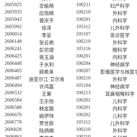
2605925
100211
吉瑜萌
妇产科学
2605935
100210
应雨棋
外科学
2605943
100201
曾庆平
内科学
2605992
105112
徐泽
儿外科学
2606014
105107
李呈
急诊医学
2606148
100210
张云艳
外科学
2606241
105116
彭宗熠
眼科学
2606425
100201
蒋玉涵
内科学
2606448
100204
于水利
神经病学
2606465
100207
顾希来
影像医学与核医
2606487
100210
迪亚尔江·艾尔肯
外科学
2606494
105104
许鸿嘉
神经病学
2606532
100213
王果
耳鼻咽喉科学
2606584
100202
王乐怡
儿科学
2606588
100201
韩金路
内科学
2606670
100202
姚伊玮
儿科学
2606778
105112
贾世辰
儿外科学
2606828
100210
陆炳楠
外科学
2606863
100210