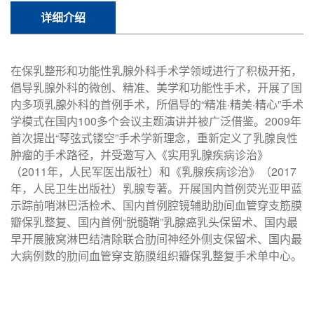
详细介绍
在保乳整形和功能性乳腺外科手术学领域进行了积极开拓，
倡导乳腺外科的微创、精准、美学和功能性手术，开展了国
内多项乳腺外科的首例手术，所倡导的“精准·精美·精心”手术
学模式在国内100多个会议主题演讲并被广泛借鉴。2009年
首次提出“琴弦式镂空”手术学新理念，重新定义了乳腺良性
肿瘤的手术路径，并受邀写入《实用乳腺疾病诊治》
（2011年，人民军医出版社）和《乳腺疾病诊治》（2017
年，人民卫生出版社）乳腺专著。开展国内首例荧光亚甲蓝
示踪前哨淋巴活检术、国内首例腔镜辅助肋间血管穿支筋膜
瓣保乳整复、国内首例“脱髓鞘”乳腺癌乳头保留术、国内最
早开展腋窝淋巴结清除联合肋间神经外侧支保留术、国内最
大病例数的肋间血管穿支筋膜组织瓣保乳整复手术单中心。