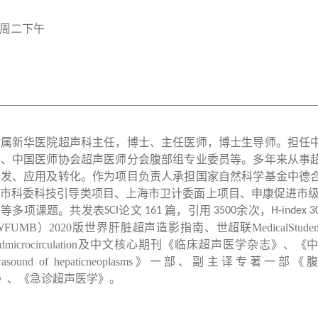
周二下午
附属新华医院超声科主任，博士、主任医师，博士生导师。担任
委、中国医师协会超声医师分会腹部组专业委员等。多年来从事
研发、应用及转化。
作为项目负责人承担国家自然科学基金中德
市科委科技引导类项目、上海市卫计委面上项目、申康促进市
目等多项课题。
共发表
论文
篇，引用
余次，
SCI
161
3500
H-index 3
WFUMB
）
2020
版世界肝脏超声造影指南、世超联
MedicalStuden
dmicrocirculation
及中文核心期刊《临床超声医学杂志》、《
rasound of hepaticneoplasms
》一部、副主译专著一部《腹
》、《急诊超声医学》。