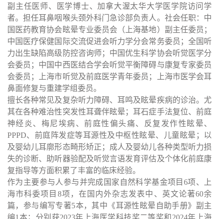
副主任医师、医学博士、加拿大渥太华大学医学院访问学
者。担任耳鼻咽喉头颈外科门急诊部负责人。社会任职：中
国医药教育协会眩晕专业委员会（上海基地）副主任委员；
中国医疗保健国际交流促进会听力学分会常务委员；全国听
力出生缺陷高级防控咨询师；中国优生科学协会听觉医学分
会委员；中国中西医结合学会听觉平衡障碍与康复专家委员
会委员；上海市听觉及前庭医学青年委员；上海市医学会耳
鼻面修复与重建学组委员。
擅长各种常见及复杂听力障碍、耳鸣及眩晕疾病的诊治。尤
其在各种难治性突发性耳聋伴眩晕；耳石症手法复位、前庭
神经炎、梅尼埃病、前庭性偏头痛、反复发作性眩晕、
PPPD、前庭阵发症等耳源性及中枢性眩晕、儿童眩晕；以
及婴幼儿耳廓形态畸形矫正；成人及婴幼儿各种类型听力损
失的诊断、助听器验配及听觉言语发育评估及个体化前庭康
复指导等方面积累了丰富的临床经验。
作为主要参与人参与并完成国家自然科学基金项目
6项、上
海市科委项目8项，在国内外杂志发表中、英文论著60余
篇，参与编写专著5本，其中《耳源性眩晕自助手册》副主
编1本；分别获2023年上海医学科技奖二等奖和2024年上海