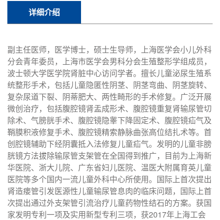
详细介绍
副主任医师，医学博士，硕士生导师，上海医学会小儿外科
分会青年委员，上海市医学会男科分会生殖整形学组成员，
波士顿大学医学院肾脏中心访问学者。擅长儿童泌尿生殖系
统整形手术，包括儿童隐匿性阴茎、阴茎弯曲、阴茎旋转、
复杂尿道下裂、阴蒂肥大、两性畸形的手术修复。广泛开展
微创治疗，包括腹腔镜肾盂成形术、腹腔镜重复肾输尿管切
除术、气膀胱手术、腹腔镜隐睾下降固定术、腹腔镜疝气及
鞘膜积液修复手术、腹腔镜精索静脉曲张高位结扎术等。首
创腔镜辅助下经阴囊抵入法修复儿童疝气。发明的儿童非膀
胱镜方法拔除输尿管支架管在全国得到推广，目前为上海新
华医院、浙大儿院、广东省妇儿医院、温医大附属育英儿童
医院等多个国内一流儿童外科中心所使用。国际上首次提出
肾造瘘管引发医源性儿童输尿管息肉的临床问题，国际上首
次提出通过外支架管引流治疗儿童药物性结石的方案。获国
家发明专利一项及实用新型专利三项，获2017年上海工会