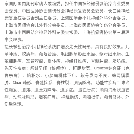
家国际国内期刊审稿人或编委，担任中国神经微侵袭治疗专业委员
会委员、中国医师协会创伤分会神经康复委员会委员、长三角神经
康复重症委员会副主任委员、上海医学会小儿神经外科分会委员、
上海市医师协会儿外科分会委员、上海市医师协会创伤分会委员、
上海市中西医结合神经外科专委会常委、上海抗癫痫协会第三届理
事会理事。
擅长微创治疗小儿神经系统肿瘤及先天性畸形，具有良好效果。儿
童肿瘤：胶质瘤、颅咽管瘤、毛细胞星形细胞瘤、髓母细胞瘤、生
殖细胞瘤、室管膜瘤、垂体瘤、神经纤维瘤、脊髓肿瘤、脂肪瘤。
先天性疾病：颅缝早闭（狭颅症）、眶距增宽、
Crouzon
综合征（克
鲁宗病）、脑积水、小脑扁桃体下疝、软骨发育不良、蛛网膜囊
肿、
Chiari
畸形、脊髓拴系、脊柱裂、脑膜膨出。
功能性疾病：难治
性癫痫、脑瘫、肌张力障碍、遗尿症。
脑血管病：颅内海绵状血管
瘤、动静脉畸形，烟雾病等。
神经损伤：颅脑损伤，颅骨修补、外
伤后昏迷。