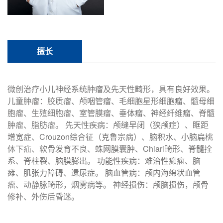
擅长
微创治疗小儿神经系统肿瘤及先天性畸形，具有良好效果。
儿童肿瘤：胶质瘤、颅咽管瘤、毛细胞星形细胞瘤、髓母细
胞瘤、生殖细胞瘤、室管膜瘤、垂体瘤、神经纤维瘤、脊髓
肿瘤、脂肪瘤。 先天性疾病：颅缝早闭（狭颅症）、眶距
增宽症、Crouzon综合征（克鲁宗病）、脑积水、小脑扁桃
体下疝、软骨发育不良、蛛网膜囊肿、Chiari畸形、脊髓拴
系、脊柱裂、脑膜膨出。 功能性疾病：难治性癫痫、脑
瘫、肌张力障碍、遗尿症。 脑血管病：颅内海绵状血管
瘤、动静脉畸形，烟雾病等。 神经损伤：颅脑损伤，颅骨
修补、外伤后昏迷。