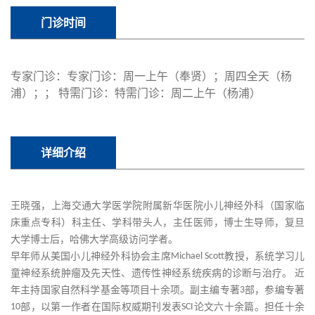
门诊时间
专家门诊：专家门诊：周一上午（奉贤）；周四全天（杨
浦）；； 特需门诊：特需门诊：周二上午（杨浦）
详细介绍
王晓强，上海交通大学医学院附属新华医院小儿神经外科（国家临
床重点专科）科主任、学科带头人，主任医师，博士生导师，复旦
大学博士后，哈佛大学高级访问学者。
早年师从美国小儿神经外科协会主席
Michael Scott
教授，系统学习儿
童神经系统肿瘤及先天性、遗传性神经系统疾病的诊断与治疗。
近
年主持国家自然科学基金等项目十余项。副主编专著
3
部，参编专著
10
部，以第一作者在国际权威期刊发表
SCI
论文六十余篇。担任十余