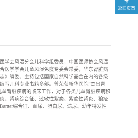
返回页首
医学会风湿分会儿科学组委员，中国医师协会风湿
合医学学会儿童风湿免疫专委会常委，华东肾脏病
志》编委。主持包括国家自然科学基金在内的各级
与编写儿科专业书籍多部。曾荣获新华医院“杰出青
事儿童肾脏疾病的临床工作，对于各类儿童肾脏疾病积
炎、肾病综合征、过敏性紫癜、紫癜性肾炎、狼疮
rtter综合征、血尿、蛋白尿、遗尿、幼年特发性