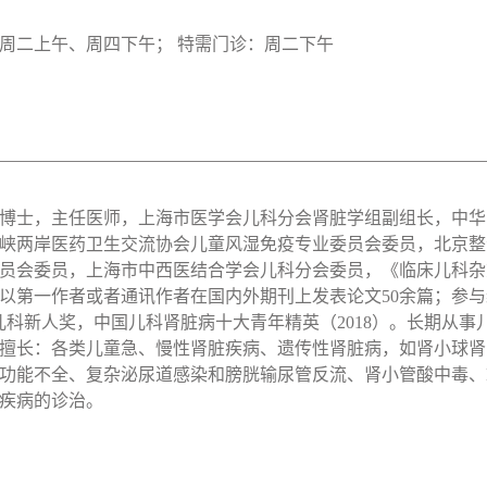
周二上午、周四下午； 特需门诊：周二下午
博士，主任医师，上海市医学会儿科分会肾脏学组副组长，中华
峡两岸医药卫生交流协会儿童风湿免疫专业委员会委员，北京整
员会委员，上海市中西医结合学会儿科分会委员，《临床儿科杂
年以第一作者或者通讯作者在国内外期刊上发表论文50余篇；参
儿科新人奖，中国儿科肾脏病十大青年精英（2018）。长期从
擅长：各类儿童急、慢性肾脏疾病、遗传性肾脏病，如肾小球肾
功能不全、复杂泌尿道感染和膀胱输尿管反流、肾小管酸中毒、Ba
疾病的诊治。