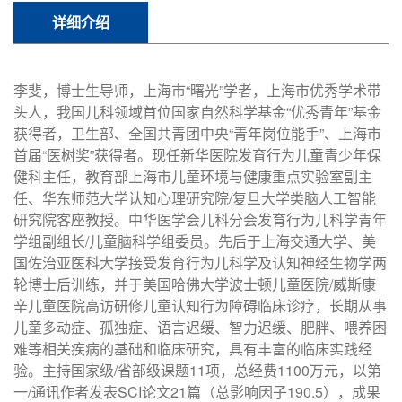
详细介绍
李斐，博士生导师，上海市“曙光”学者，上海市优秀学术带
头人，我国儿科领域首位国家自然科学基金“优秀青年”基金
获得者，卫生部、全国共青团中央“青年岗位能手”、上海市
首届“医树奖”获得者。现任新华医院发育行为儿童青少年保
健科主任，教育部上海市儿童环境与健康重点实验室副主
任、华东师范大学认知心理研究院/复旦大学类脑人工智能
研究院客座教授。中华医学会儿科分会发育行为儿科学青年
学组副组长/儿童脑科学组委员。先后于上海交通大学、美
国佐治亚医科大学接受发育行为儿科学及认知神经生物学两
轮博士后训练，并于美国哈佛大学波士顿儿童医院/威斯康
辛儿童医院高访研修儿童认知行为障碍临床诊疗，长期从事
儿童多动症、孤独症、语言迟缓、智力迟缓、肥胖、喂养困
难等相关疾病的基础和临床研究，具有丰富的临床实践经
验。主持国家级/省部级课题11项，总经费1100万元，以第
一/通讯作者发表SCI论文21篇（总影响因子190.5），成果