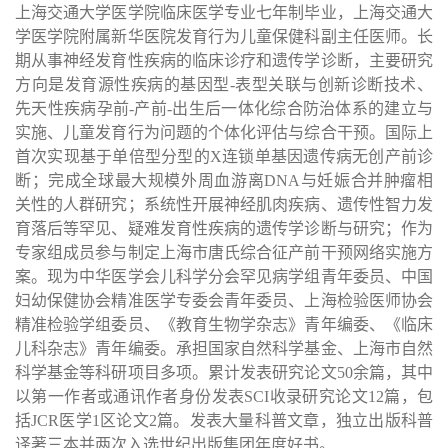
上海交通大学医学院临床医学专业七年制毕业，上海交通大
学医学院附属新华医院发育行为儿童保健科副主任医师。长
期从事神经发育性疾病的临床诊疗和遗传学诊断，主要研究
方向是发育源性疾病的基因型-表型关联与创新诊断技术、
先天性疾病孕前-产前-出生后一体化综合防治体系的建立与
实施、儿童发育行为问题的个体化评估与综合干预。国际上
首次实现基于单倍型分型的X连锁单基因遗传病无创产前诊
断；完成全球最大规模外周血游离DNA与妊娠合并肿瘤相
关性的人群研究；系统性开展神经肌肉疾病、遗传性智力发
育落后等罕见、疑难发育性疾病的遗传学诊断与研究；作为
专家组成员参与制定上海市唐氏综合征产前干预网络实施方
案。现为中华医学会儿科学分会罕见病学组青年委员、中国
妇幼保健协会精准医学专委会青年委员、上海检验医师协会
精准检验学组委员、《教育生物学杂志》青年编委、《临床
儿科杂志》青年编委。承担国家自然科学基金、上海市自然
科学基金等科研项目多项。累计发表研究论文50余篇，其中
以第一作者或通讯作者身份发表SCI收录研究论文12篇，包
括JCR医学1区论文2篇。发表大量科普文章，独立出版科普
译著三本并两次入选世纪出版集团年度好书。