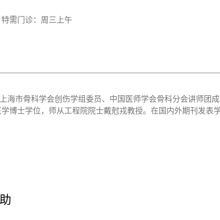
 特需门诊：周三上午
上海市骨科学会创伤学组委员、中国医师学会骨科分会讲师团成员
得医学博士学位，师从工程院院士戴尅戎教授。在国内外期刊发表
助