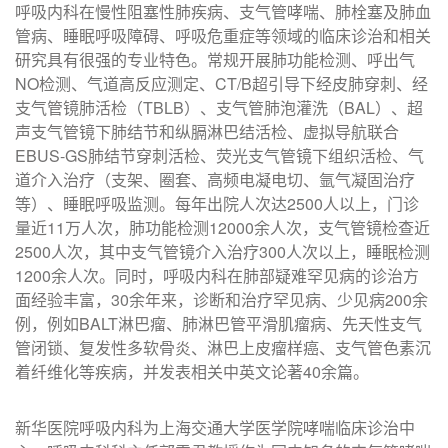
呼吸内科在慢性阻塞性肺疾病、支气管哮喘、肺栓塞及肺血
管病、睡眠呼吸障碍、呼吸危重症等领域的临床诊治和相关
研究具有很强的专业特色。常规开展肺功能检测、呼出气
NO检测、气道高反应测定、CT/B超引导下经皮肺穿刺、经
支气管镜肺活检（TBLB）、支气管肺泡灌洗（BAL）、超
声支气管镜下肺结节和纵膈淋巴结活检、虚拟导航联合
EBUS-GS肺结节穿刺活检、荧光支气管镜下组织活检、气
道介入治疗（支架、圈套、高频电凝电切、氩气凝固治疗
等）、睡眠呼吸监测。每年出院人次达2500人以上，门诊
量近11万人次，肺功能检测12000余人次，支气管镜检查近
2500人次，其中支气管镜介入治疗300人次以上，睡眠检测
1200余人次。同时，呼吸内科在肺部疑难罕见病的诊治方
面经验丰富，30余年来，诊断和治疗罕见病、少见病200余
例，例如BALT淋巴瘤、肺淋巴管平滑肌瘤病、先天性支气
管闭锁、复发性多软骨炎、淋巴上皮瘤样癌、支气管色素沉
着纤维化等疾病，并发表相关中英文论著40余篇。
新华医院呼吸内科为上海交通大学医学院哮喘临床诊治中