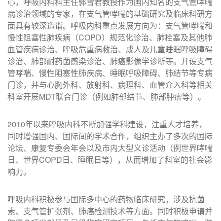
心，呼吸内科科主任郭雪君教授作为国内知名的支气管哮喘
病诊治领域的专家，在支气管哮喘的基础研究及临床科研方
面具有较深造诣。呼吸内科重点发展方向为：支气管哮喘和
慢性阻塞性肺疾病（COPD）规范化诊治、肺栓塞及其他肺
血管疾病诊治、呼吸危重病救治、成人及儿童睡眠呼吸障碍
诊治、肺部耐药菌感染诊治、肺癌影像学诊断等。开设支气
管哮喘、慢性阻塞性肺疾病、睡眠呼吸障碍、肺结节等专病
门诊，并与心胸外科、放射科、病理科、血管介入科等相关
科室开展MDT联合门诊（例如肺部结节、肺部肿瘤等）。
2010年以来呼吸内科不断加强学科建设，注重人才培养，
同时增强国内、国际间的学术合作，组织主办了多次的国际
论坛、康复专委会年会以及市内大型义诊活动（例世界哮喘
日、世界COPD日、睡眠日等），从而增加了科室的社会影
响力。
呼吸内科积极参与国际多中心的药物临床研究，涉及抗菌
素、支气管扩张剂、肺癌检测技术等方面。同时积极申请并