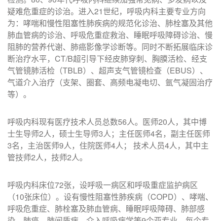
疑难危重症的诊治。进入21世纪，呼吸内科主要专业方向
为：哮喘和慢性阻塞性肺疾病的规范化诊治、肺栓塞及其他
肺血管病的诊治、呼吸危重症救治、睡眠呼吸障碍诊治、慢
阻肺的营养代谢、肺癌影像学诊断等。同时不断拓展临床诊
断治疗水平，CT/B超引导下经皮肺穿刺、胸膜活检、经支
气管镜肺活检（TBLB）、超声支气管镜检查（EBUS）、
气道介入治疗（支架、圈套、高频电凝电切、氩气凝固治疗
等）。
呼吸内科现有医疗技术人员总数56人。医师20人，其中博
士生导师2人，硕士生导师3人；主任医师4名，副主任医师
3名，主治医师9人，住院医师4人； 技术人员4人，其中主
管技师2人，技师2人。
呼吸内科床位72张，设呼吸一病区和呼吸重症监护病区
（10张床位）。设有慢性阻塞性肺疾病（COPD）、哮喘、
呼吸危重症、肺栓塞及肺血管病、睡眠呼吸障碍、肺部感
染、肺癌、肺间质病、介入呼吸病学等9个亚专业，每个专