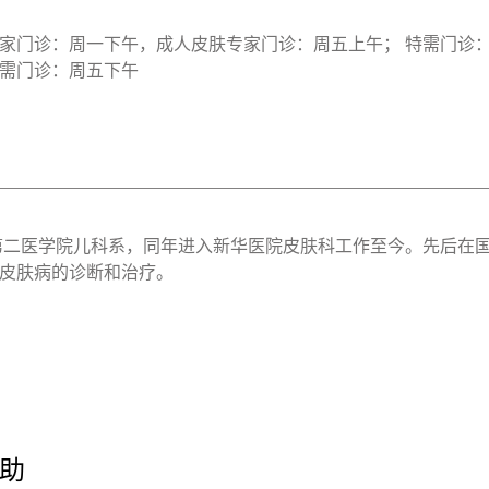
家门诊：周一下午，成人皮肤专家门诊：周五上午； 特需门诊
需门诊：周五下午
海第二医学院儿科系，同年进入新华医院皮肤科工作至今。先后在
皮肤病的诊断和治疗。
助