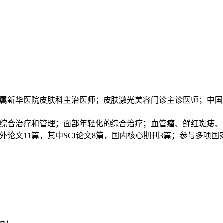
属新华医院皮肤科主治医师；
皮肤激光美容门诊主诊医师；
中国
综合治疗和管理；面部年轻化的综合治疗；血管瘤、鲜红斑痣、
外论文
11
篇，其中
SCI
论文
8
篇，国内核心期刊
3
篇；参与多项国