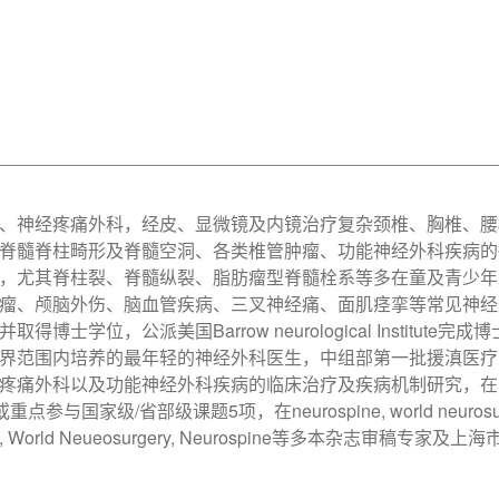
、神经疼痛外科，经皮、显微镜及内镜治疗复杂颈椎、胸椎、腰椎退变
脊髓脊柱畸形及脊髓空洞、各类椎管肿瘤、功能神经外科疾病的
，尤其脊柱裂、脊髓纵裂、脂肪瘤型脊髓栓系等多在童及青少年
瘤、颅脑外伤、脑血管疾病、三叉神经痛、面肌痉挛等常见神经外
士学位，公派美国Barrow neurological Institute完成
界范围内培养的最年轻的神经外科医生，中组部第一批援滇医疗人
疼痛外科以及功能神经外科疾病的临床治疗及疾病机制研究，在国际
主持或重点参与国家级/省部级课题5项，在neurospine, world n
ry, World Neueosurgery, Neurospine等多本杂志