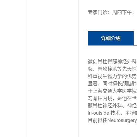
专家门诊：周四下午；
详细介绍
微创脊柱脊髓神经外科
裂、脊髓栓系等先天性
科重视生物力学的优势
显著。同时擅长颅脑肿
于上海交通大学医学院并取得博
习脊柱内镜，是他在世
髓脊柱神经外科、神经
in-outside 技术，
目前担任Neurosurge