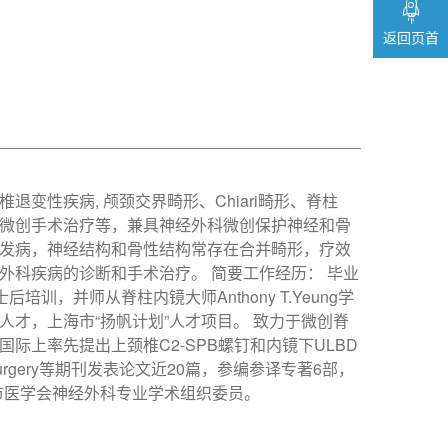
返回页首
性疾病, 颅颈交界畸形、Chiari畸形、脊柱
微创手术治疗等，兼具神经外科微创保护神经和骨
发病，神经结构和骨性结构常存在合并畸形，疗效
科疾病的诊断和手术治疗。 简要工作经历： 毕业
博士后培训，并师从脊柱内镜大师Anthony T.Yeung学
才，上海市“扬帆计划”人才项目。 致力于微创脊
上率先提出上颈椎C2-SPB螺钉和内镜下ULBD
eurosurgery等期刊发表论文近20篇，参编参译专著6部，
审稿专家及上海市医学会神经外科专业学术组织委员。