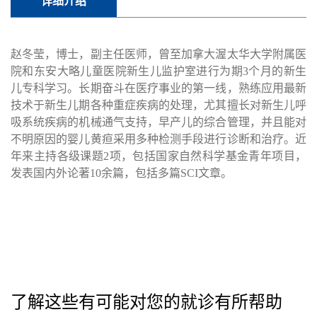
详细介绍
赵冬莹，博士，副主任医师，曾至加拿大渥太华大学附属医
院和东安大略儿童医院新生儿监护室进行为期
3
个月的新生
儿专科学习。长期奋斗在医疗事业的第一线，熟练应用最新
技术于新生儿期各种重症疾病的处理，尤其擅长对新生儿呼
吸系统疾病的机械通气支持，早产儿的综合管理，并且能对
不明原因的婴儿黄疸采用多种检测手段进行诊断和治疗。近
年来主持各级课题
2
项，包括国家自然科学基金青年项目，
发表国内外论著
10
余篇，包括多篇
SCI
文章。
了解这些有可能对您的就诊有所帮助