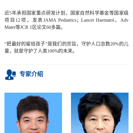
近
5
年承担国家重点研发计划，国家自然科学基金等国家级
项目
12
项，发表
JAMA Pediatrics
；
Lancet Haematol
，
Adv
Mater
等
JCR 1
区论文
60
多篇。
“
把最好的留给孩子
”
是我们的宗旨，守护人口总数
20%
的儿
童，就是守护了人类
100%
的未来。
专家介绍