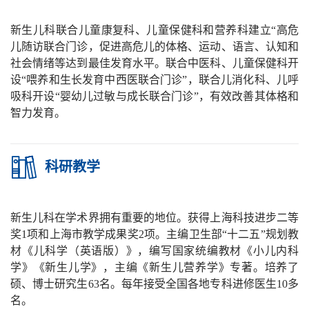
新生儿科联合儿童康复科、儿童保健科和营养科建立
“
高危
儿随访联合门诊，促进高危儿的体格、运动、语言、认知和
社会情绪等达到最佳发育水平。联合中医科、儿童保健科开
设
“
喂养和生长发育中西医联合门诊
”
，联合儿消化科、儿呼
吸科开设
“
婴幼儿过敏与成长联合门诊
”
，有效改善其体格和
智力发育。
科研教学
新生儿科在学术界拥有重要的地位。获得上海科技进步二等
奖
1
项和上海市教学成果奖
2
项。主编卫生部
“
十二五
”
规划教
材《儿科学（英语版）》，编写国家统编教材《小儿内科
学》《新生儿学》，主编《新生儿营养学》专著。培养了
硕、博士研究生
63
名。每年接受全国各地专科进修医生
10
多
名。