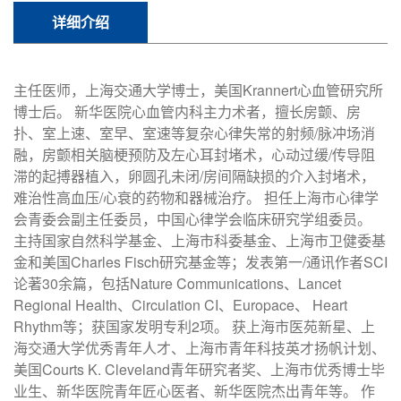
详细介绍
主任医师，上海交通大学博士，美国Krannert心血管研究所
博士后。 新华医院心血管内科主力术者，擅长房颤、房
扑、室上速、室早、室速等复杂心律失常的射频/脉冲场消
融，房颤相关脑梗预防及左心耳封堵术，心动过缓/传导阻
滞的起搏器植入，卵圆孔未闭/房间隔缺损的介入封堵术，
难治性高血压/心衰的药物和器械治疗。 担任上海市心律学
会青委会副主任委员，中国心律学会临床研究学组委员。
主持国家自然科学基金、上海市科委基金、上海市卫健委基
金和美国Charles Fisch研究基金等；发表第一/通讯作者SCI
论著30余篇，包括Nature Communications、Lancet
Regional Health、Circulation CI、Europace、 Heart
Rhythm等；获国家发明专利2项。 获上海市医苑新星、上
海交通大学优秀青年人才、上海市青年科技英才扬帆计划、
美国Courts K. Cleveland青年研究者奖、上海市优秀博士毕
业生、新华医院青年匠心医者、新华医院杰出青年等。 作