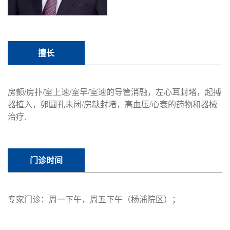
擅长
房颤/房扑/室上速/室早/室速的导管消融，左心耳封堵，起搏
器植入，卵圆孔未闭/房缺封堵，高血压/心衰的药物和器械
治疗.
门诊时间
专家门诊：周一下午，周五下午（杨浦院区）；