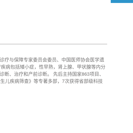
诊疗与保障专家委员会委员、中国医师协会医学遗
疗疾病包括矮小症，性早熟，肾上腺、甲状腺等内分
断、治疗和产前诊断。 先后主持国家863项目、
新生儿疾病筛查》等专著多部，7次获得省部级科技