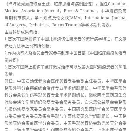
《点阵激光瘢痕修复重建：临床思维与病例图谱》。担任Canadian
Medical Association Journal，Burns& Trauma，中华烧伤杂志
等期刊审稿人。学术观点及论文获JAMA、International Journal
of Surgery、Pediatrics、Burns Trauma等学术期刊发表。
主要科研成果包括：
1.首次在国际报道了中国儿童烧伤住院患者的流行病学特征，在文献
综述方法学上也有所创新；
2.作为执笔人及委员会专家参与制定中国首部《中国临床瘢痕防治专
家共识》；
3.首次在国际上报道了点阵激光治疗可以改善大面积瘢痕患者的睡眠
质量。
兼任：中国妇幼保健协会医疗美容专委会副主任委员，中华医学会
整形外科分会瘢痕综合治疗专业学术组副组长，中华医学会整形外
科分会急诊创伤整形美容专业学术组副组长，海峡两岸医药卫生交
流协会烧创伤暨组织修复专委会常务委员，白求恩公益基金会整形
与损伤修复专家委员会常务委员，中国研究型医院学会美容医学专
业委员会常务委员及瘢痕整形与创面修复研究学组副组长，中国整
形美容协会瘢痕医学分会委员，中国整形美容协会激光美容分会委
员，上海市医学会烧伤与创面修复专科分会委员，上海市医学会医