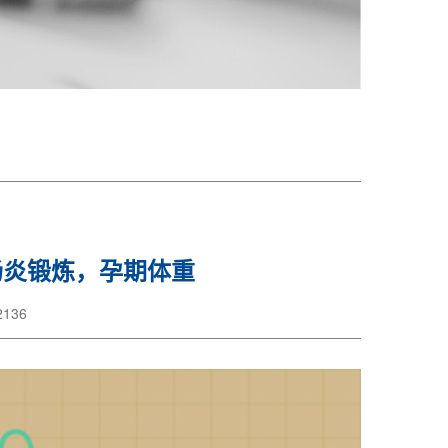
肠炎锻炼，孕期体重
136