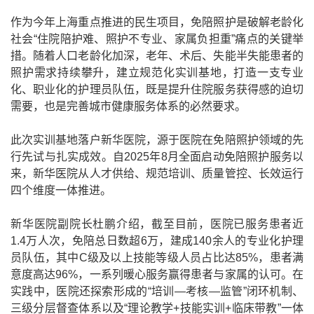
作为今年上海重点推进的民生项目，免陪照护是破解老龄化
社会
“
住院陪护难、照护不专业、家属负担重
”
痛点的关键举
措。随着人口老龄化加深，老年、术后、失能半失能患者的
照护需求持续攀升，建立规范化实训基地，打造一支专业
化、职业化的护理员队伍，既是提升住院服务获得感的迫切
需要，也是完善城市健康服务体系的必然要求。
此次实训基地落户新华医院，源于医院在免陪照护领域的先
行先试与扎实成效。自
2025
年
8
月全面启动免陪照护服务以
来，新华医院从人才供给、规范培训、质量管控、长效运行
四个维度一体推进。
新华医院副院长杜鹏介绍，截至目前，医院已服务患者近
1.4
万人次，免陪总日数超
6
万，建成
140
余人的专业化护理
员队伍，其中
C
级及以上技能等级人员占比达
85%
，患者满
意度高达
96%
，一系列暖心服务赢得患者与家属的认可。在
实践中，医院还探索形成的
“
培训
—
考核
—
监管
”
闭环机制、
三级分层督查体系以及
“
理论教学
+
技能实训
+
临床带教
”
一体