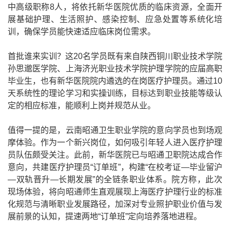
中高级职称
8
人，将依托新华医院优质的临床资源，全面开
展基础护理、生活照护、感染控制、应急处置等系统化培
训，确保学员能快速适应临床岗位需求。
首批谁来实训？这
20
名学员既有来自陕西铜川职业技术学院
孙思邈医学院、上海济光职业技术学院护理学院的应届高职
毕业生，也有新华医院院内遴选的在岗医疗护理员。通过
10
天系统性的理论学习和实操训练，目标达到职业技能等级认
定的相应标准，能顺利上岗并规范从业。
值得一提的是，云南昭通卫生职业学院的意向学员也到场观
摩体验。作为一个新兴岗位，如何吸引年轻人进入医疗护理
员队伍颇受关注。此前，新华医院已与昭通卫职院达成合作
意向，共建医疗护理员
“
订单班
”
，构建
“
在校考证
—
毕业留沪
—
双轨晋升
—
长期发展
”
的全链条职业体系。院方称，此次
现场体验，将向昭通师生直观展现上海医疗护理行业的标准
化规范与清晰职业发展路径，加深对专业照护职业价值与发
展前景的认知，提速两地
“
订单班
”
定向培养落地进程。