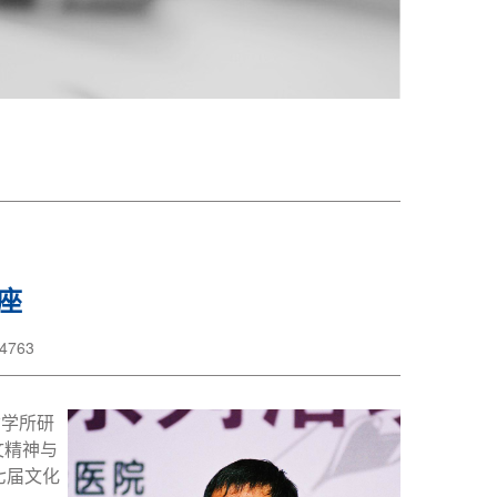
座
763
哲学所研
文精神与
七届文化