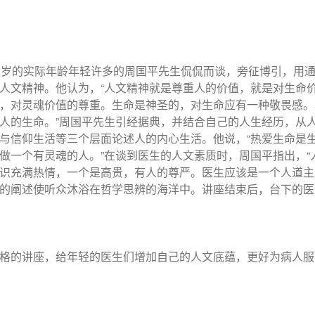
2岁的实际年龄年轻许多的周国平先生侃侃而谈，旁征博引，用
人文精神。他认为，“人文精神就是尊重人的价值，就是对生命
，对灵魂价值的尊重。生命是神圣的，对生命应有一种敬畏感。
人的生命。”周国平先生引经据典，并结合自己的人生经历，从
与信仰生活等三个层面论述人的内心生活。他说，“热爱生命是
做一个有灵魂的人。”在谈到医生的人文素质时，周国平指出，
识充满热情，一个是高贵，有人的尊严。医生应该是一个人道主
的阐述使听众沐浴在哲学思辨的海洋中。讲座结束后，台下的医
格的讲座，给年轻的医生们增加自己的人文底蕴，更好为病人服