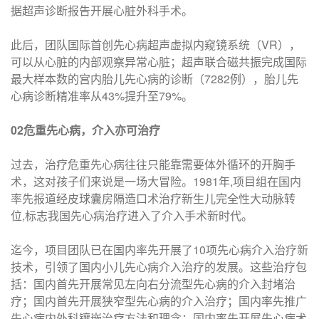
据超声诊断报告开展心脏外科手术。
此后，团队国际首创先心病超声虚拟内窥镜系统（VR），
可以从心脏的内部观察异常心脏；超声联合磁共振完成国际
最大样本数的宫内胎儿先心病的诊断（7282例），胎儿先
心病诊断精准率从43%提升至79%。
0
2危重先心病，介入亦可治疗
过去，治疗危重先心病往往只能靠需要体外循环的开胸手
术，这对孩子们来说是一场大冒险。1981年,项目组在国内
率先报道经皮球囊房隔造口术治疗新生儿完全性大动脉转
位,标志我国先心病治疗进入了介入手术新时代。
迄今，项目团队已在国内率先开展了10项先心病介入治疗新
技术，引领了国内小儿先心病介入治疗的发展。这些治疗包
括：国内首先开展常见左向右分流型先心病的介入封堵治
疗；国内首先开展狭窄型先心病的介入治疗；国内率先推广
先心病内外科镶嵌治疗方法和理念；国内率先开展先心病术