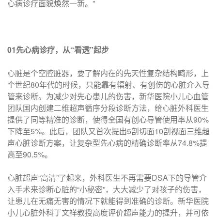
心病诊疗面貌焕然一新。”
0
1先心病诊疗，从“看透”起步
心脏是个空腔脏器，要了解内在的先天性复杂结构畸形，上
个世纪80年代的时候，只能靠有辐射、有创伤的心脏介入导
管来诊断。为减少对先心患儿的伤害，新华医院小儿心血管
团队国内创建二维超声循序分段诊断方法，给心脏外科医生
提供了同等精准的诊断，使得全国有创心导管使用率从90%
下降至5%。此后，团队又首次提出5剖切面10剖视面三维超
声心脏诊断方案，让复杂型先心病的精确诊断率从74.8%提
高至90.5%。
心脏超声“高清”了起来，外科医生不再需要DSA下的导管介
入手术来诊断心脏的“小秘密”，大大减少了对孩子的伤害，
让患儿在无痛无害的情况下就能得到准确的诊断。新华医院
小儿心脏外科丁文祥教授高度评价超声能力的提升，并可依