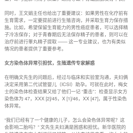
同时，王文娟主任也给出了重要建议：如果男性在化疗前有
生育需求，一定要提前进行生殖咨询，并采取生育力保存措
施。比如，希望保留生育能力的男性癌症患者，可以选择精
子冷冻保存；对于青春期后无法保存精子的患者，则可以在
治疗前进行睾丸精子提取 —— 这一专业建议，也为有类似
情况的患者提供了重要参考。
女方染色体异常引担忧，生殖遗传专家解惑
在明确文先生的问题后，经过与临床和实验室沟通，夫妇俩
决定采用第二代试管婴儿（ICSI）助孕。可就在此时，梅女
士的染色体检查结果又给了他们一记 “重击”：检查显示女方
染色体为 47，XXX [2]/45，X [1]/46，XX [47]，属于性染色
体异常。
“我们已经有了一个健康的儿子，怎么会染色体异常呢？这
会影响二胎吗？” 文先生夫妇满是困惑和担忧。新华医院的