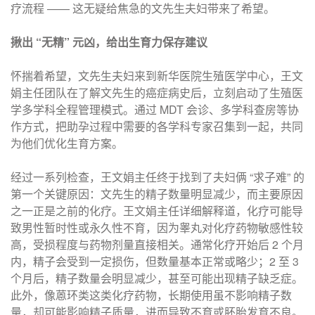
疗流程 —— 这无疑给焦急的文先生夫妇带来了希望。
揪出 “无精” 元凶，给出生育力保存建议
怀揣着希望，文先生夫妇来到新华医院生殖医学中心，王文
娟主任团队在了解文先生的癌症病史后，立刻启动了生殖医
学多学科全程管理模式。通过 MDT 会诊、多学科查房等协
作方式，把助孕过程中需要的各学科专家召集到一起，共同
为他们优化生育方案。
经过一系列检查，王文娟主任终于找到了夫妇俩 “求子难” 的
第一个关键原因：文先生的精子数量明显减少，而主要原因
之一正是之前的化疗。王文娟主任详细解释道，化疗可能导
致男性暂时性或永久性不育，因为睾丸对化疗药物敏感性较
高，受损程度与药物剂量直接相关。通常化疗开始后 2 个月
内，精子会受到一定损伤，但数量基本正常或略少；2 至 3
个月后，精子数量会明显减少，甚至可能出现精子缺乏症。
此外，像蒽环类这类化疗药物，长期使用虽不影响精子数
量，却可能影响精子质量，进而导致不育或胚胎发育不良。