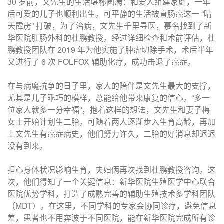
30 岁前，文先生的生活堪称圆满：和爱人组建家庭，一年
后可爱的儿子也顺利出生。可平静的生活被直肠癌这一 “晴
天霹雳” 打破，为了治病，文先生千里寻医，慕名找到了新
华医院肛肠外科的杜鹏教授。经过详细检查和术前评估，杜
鹏教授团队在 2019 年为他实施了肿瘤切除手术，术后半年
又进行了 6 次 FOLFOX 辅助化疗，成功击退了癌症。
在与病魔抗争的日子里，家人的陪伴是文先生最大的支撑，
尤其是儿子乖巧的模样，总能给他带来康复的信心。“多一
位家人就多一分幸福”，抱着这样的想法，文先生和妻子梅
女士开始计划生二胎。可随着两人逐渐步入生育高龄，再加
上文先生有癌症病史，他们努力许久，二胎的好消息却迟迟
没有到来。
担心身体状况影响生育，夫妇俩再次找到杜鹏教授咨询。这
次，他们得知了一个关键信息：新华医院生殖医学中心联合
医院优势学科，打造了成熟完善的辅助生殖技术多学科团队
（MDT）。在这里，不同学科的专家会协同诊疗，避免信息
差，患者也不用奔波于不同医院，能在新华医院完成所有诊