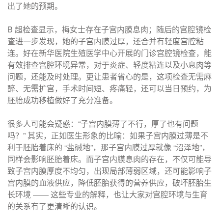
出了她的预期。
B 超检查显示，梅女士存在子宫内膜息肉；随后的宫腔镜检
查进一步发现，她的子宫内膜过厚，还合并有轻度宫腔粘
连。好在新华医院生殖医学中心开展的门诊宫腔镜检查，能
有效排查宫腔环境异常，对于炎症、轻度粘连以及小息肉等
问题，还能及时处理。更让患者省心的是，这项检查无需麻
醉、无需扩宫，手术时间短、疼痛轻，还可以当日预约，为
胚胎成功移植做好了充分准备。
很多人可能会疑惑：“子宫内膜薄了不行，厚了也有问题
吗？” 其实，正如医生形象的比喻：如果子宫内膜过薄是不
利于胚胎着床的 “盐碱地”，那子宫内膜过厚就像 “沼泽地”，
同样会影响胚胎着床。而子宫内膜息肉的存在，不仅可能导
致子宫内膜厚度不均匀，出现局部薄弱区域，还可能影响子
宫内膜的血液供应，降低胚胎获得的营养供应，破坏胚胎生
长环境 —— 这些专业的解释，也让大家对宫腔环境与生育
的关系有了更清晰的认识。