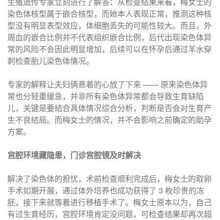
生殖遗传专家立刻进行了解答：从检查结果来看，梅女士的
染色体核型属于嵌合核型，而她本人表现正常，推测这种核
型没有明显表型效应，体细胞丢失的可能性较大。而且，外
周血的嵌合比例并不代表组织嵌合比例，后代出现染色体异
常的风险不会因此明显增加，后续可以在怀孕后通过羊水穿
刺检查胎儿染色体情况。
专家的解释让夫妇俩悬着的心放了下来 —— 原来染色体异
常也分轻重缓急，并非所有染色体异常都会导致生育缺陷
儿，关键是要结合具体情况综合分析，判断是否会对生育产
生不良结局。而梅女士的情况，并不会影响之前确定的助孕
方案。
宫腔环境藏隐患，门诊宫腔镜及时解决
解决了染色体的担忧，术前检查顺利完成后，梅女士的取卵
手术如期开展，通过体外培养也成功获得了 3 枚珍贵的冻
胚，接下来就等着进行移植手术了。梅女士原本以为，自己
有过生育经历，宫腔环境肯定没问题，可检查结果却再次超