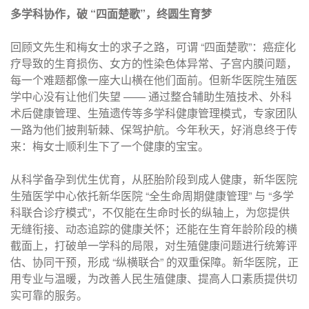
多学科协作，破 “四面楚歌”，终圆生育梦
回顾文先生和梅女士的求子之路，可谓 “四面楚歌”：癌症化
疗导致的生育损伤、女方的性染色体异常、子宫内膜问题，
每一个难题都像一座大山横在他们面前。但新华医院生殖医
学中心没有让他们失望 —— 通过整合辅助生殖技术、外科
术后健康管理、生殖遗传等多学科健康管理模式，专家团队
一路为他们披荆斩棘、保驾护航。今年秋天，好消息终于传
来：梅女士顺利生下了一个健康的宝宝。
从科学备孕到优生优育，从胚胎阶段到成人健康，新华医院
生殖医学中心依托新华医院 “全生命周期健康管理” 与 “多学
科联合诊疗模式”，不仅能在生命时长的纵轴上，为您提供
无缝衔接、动态追踪的健康关怀；还能在生育年龄阶段的横
截面上，打破单一学科的局限，对生殖健康问题进行统筹评
估、协同干预，形成 “纵横联合” 的双重保障。新华医院，正
用专业与温暖，为改善人民生殖健康、提高人口素质提供切
实可靠的服务。