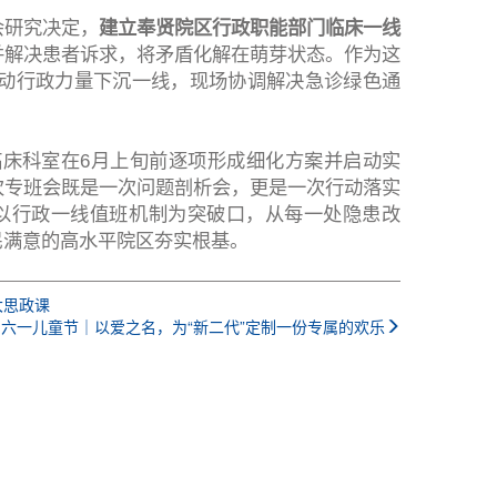
会研究决定，
建立奉贤院区行政职能部门临床一线
并解决患者诉求，将矛盾化解在萌芽状态。作为这
动行政力量下沉一线，现场协调解决急诊绿色通
床科室在6月上旬前逐项形成细化方案并启动实
次专班会既是一次问题剖析会，更是一次行动落实
，以行政一线值班机制为突破口，从每一处隐患改
民满意的高水平院区夯实根基。
大思政课
六一儿童节｜以爱之名，为“新二代”定制一份专属的欢乐