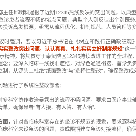
部主任邱明科通报了近期12345热线反映的突出问题，以典
急诊患者流程不畅的堵点问题，典型个人则反映出个别医务
诊投诉高发根源，亟需从流程优化、机制规范、人员管理等
议时强调，要以习近平总书记在《树立和践行正确政绩观》
实实整改突出问题，认认真真、扎扎实实立好制度规矩
”这
指示精神，将其贯穿于奉贤院区12345持续改进工作的全过
理念；要深入临床一线找准症结，对绿色通道衔接、首诊负
制，从源头上杜绝“纸面整改”与“选择性整改”，确保整改成
问题进行了系统性整改部署：
对多科室协作收治暴露出的流程不畅问题，要求由医疗事业
清单，确保患者“有人接、有人管、有人治”。
方面，
针对各临床科室存在的坐诊不规范的现象，要求逐科
临床科室未设急诊的问题，责成限期建立急诊对接流程，确