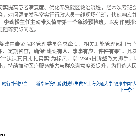
切实提高患者满意度、优化奉贤院区救治流程，经本次专班
确，对问题高发科室实行行政人员一线现场值班，快速响应
，
李劲松主任主动带头值守第一个急诊预检班
，以身作则推
梗阻等实际问题。
整改由奉贤院区管理委员会总牵头，相关职能管理部门与临
账、定期督查，
确保“班班有人、事事有应、件件有果”
。此
个“认认真真扎扎实实”为标尺，以12345投诉整改为抓手
化，持续推动医疗服务能力与群众满意度双提升，为打造人
，践行外科担当——新华医院杜鹏教授师生做客上海交通大学“健康中国”
下一条：