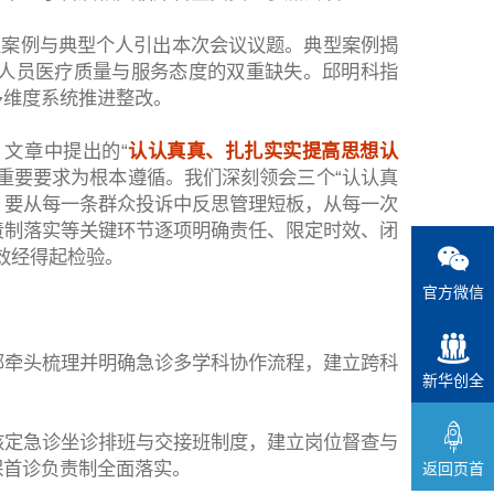
型案例与典型个人引出本次会议议题。典型案例揭
人员医疗质量与服务态度的双重缺失。邱明科指
多维度系统推进整改。
文章中提出的“
认认真真、扎扎实实提高思想认
一重要要求为根本遵循。我们深刻领会三个“认认真
程，要从每一条群众投诉中反思管理短板，从每一次
责制落实等关键环节逐项明确责任、限定时效、闭
效经得起检验。
官方微信
部牵头梳理并明确急诊多学科协作流程，建立跨科
新华创全
核定急诊坐诊排班与交接班制度，建立岗位督查与
返回页首
保首诊负责制全面落实。