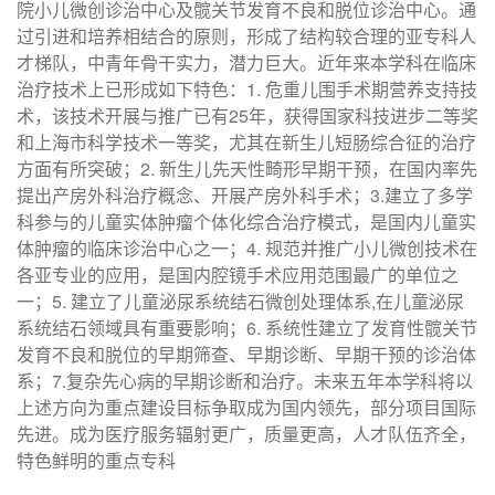
院小儿微创诊治中心及髋关节发育不良和脱位诊治中心。通
过引进和培养相结合的原则，形成了结构较合理的亚专科人
才梯队，中青年骨干实力，潜力巨大。近年来本学科在临床
治疗技术上已形成如下特色：1. 危重儿围手术期营养支持技
术，该技术开展与推广已有25年，获得国家科技进步二等奖
和上海市科学技术一等奖，尤其在新生儿短肠综合征的治疗
方面有所突破；2. 新生儿先天性畸形早期干预，在国内率先
提出产房外科治疗概念、开展产房外科手术；3.建立了多学
科参与的儿童实体肿瘤个体化综合治疗模式，是国内儿童实
体肿瘤的临床诊治中心之一；4. 规范并推广小儿微创技术在
各亚专业的应用，是国内腔镜手术应用范围最广的单位之
一；5. 建立了儿童泌尿系统结石微创处理体系,在儿童泌尿
系统结石领域具有重要影响；6. 系统性建立了发育性髋关节
发育不良和脱位的早期筛查、早期诊断、早期干预的诊治体
系；7.复杂先心病的早期诊断和治疗。未来五年本学科将以
上述方向为重点建设目标争取成为国内领先，部分项目国际
先进。成为医疗服务辐射更广，质量更高，人才队伍齐全，
特色鲜明的重点专科