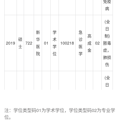
免疫
病
(全
日
新
学
急
高
制)
硕
华
术
诊
2019
722
01
100218
成
02
脓毒
士
医
学
医
金
症，
院
位
学
肺损
伤
(全
日
制)
新
学
儿童
儿
张
硕
华
术
脑肿
2019
722
01
100202
科
晨
15
注：学位类型码01为学术学位，学位类型码02为专业学
士
医
学
瘤的
位。
学
冉
院
位
基础
和临