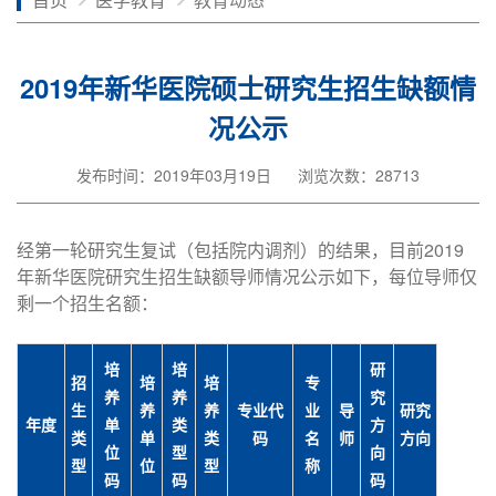
2019年新华医院硕士研究生招生缺额情
况公示
发布时间：2019年03月19日
浏览次数：28713
经第一轮研究生复试（包括院内调剂）的结果，目前2019
年新华医院研究生招生缺额导师情况公示如下，每位导师仅
剩一个招生名额：
培
培
研
招
培
培
专
养
养
究
生
养
养
专业代
业
导
研究
年度
单
类
方
类
单
类
码
名
师
方向
位
型
向
型
位
型
称
码
码
码