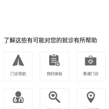
床研
究
(全
临
日
床
制)
了解这些有可能对您的就诊有所帮助
新
专
检
潘
自身
硕
华
业
2019
722
02
105108
验
秀
02
抗体
士
医
学
诊
军
检测
院
位
断
和自
学
身免
疫病
门诊导航
预约体检
普通门诊