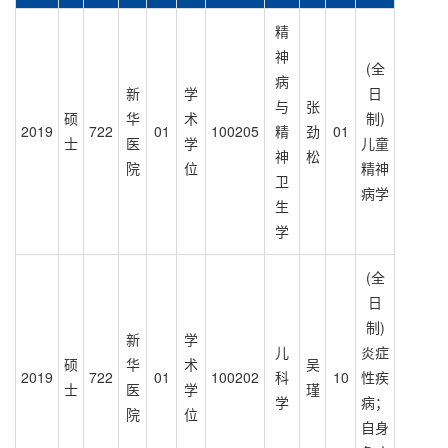
精
神
(全
病
新
学
日
与
张
硕
华
术
制)
2019
722
01
100205
精
劲
01
士
医
学
儿童
神
松
院
位
精神
卫
病学
生
学
(全
日
制)
新
学
儿
炎症
硕
华
术
吴
2019
722
01
100202
科
10
性疾
士
医
学
瑾
学
病；
院
位
自身