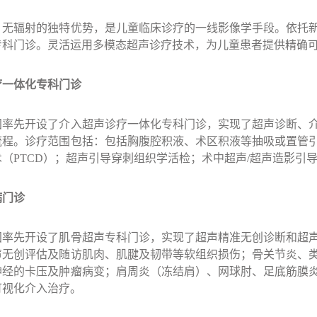
、无辐射的独特优势，是儿童临床诊疗的一线影像学手段。依托
专科门诊。灵活运用多模态超声诊疗技术，为儿童患者提供精确
疗一体化专科门诊
国率先开设了介入超声诊疗一体化专科门诊，实现了超声诊断、
流程。诊疗范围包括：包括胸腹腔积液、术区积液等抽吸或置管
术（
PTCD
）；超声引导穿刺组织学活检；术中超声
/
超声造影引
病门诊
国率先开设了肌骨超声专科门诊，实现了超声精准无创诊断和超
声无创评估及随访肌肉、肌腱及韧带等软组织损伤；骨关节炎、
神经的卡压及肿瘤病变；肩周炎（冻结肩）、网球肘、足底筋膜
可视化介入治疗。