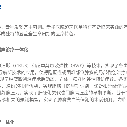
色
远，云程发轫万里可期。新华医院超声医学科在不断临床实践的
形成独特的涵盖全生命周期的医疗特色。
超声诊疗一体化
声造影（
CEUS
）和超声剪切波弹性（
SWE
）等技术，实现了各
导航新技术的应用，使得隐匿性或困难部位肿瘤的局部微创治疗
现了肿瘤微创治疗术后动态、立体、精准地评估随访疗效。各
速、准确的独特优势，实现脂肪肝的早期识别、诊断和分级评估
门静脉压力，实现了肝硬化失代偿门脉高压症的早期诊断。基于
转移相关的预测模型，实现了肿瘤微血管侵犯的术前预测，为临
疗一体化