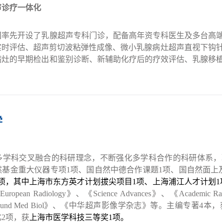
声诊疗一体化
国率先开设了乳腺超声专科门诊，配备高年资专科医生及多台高
实时评估、超声剪切波粘弹性成像、微小乳腺病灶超声直视下钩
病灶的早期检出和鉴别诊断、新辅助化疗后的疗效评估、乳腺移
学
多学科交叉融合的科研理念，不断强化多学科合作的科研体系，
然基金重大仪器专项
1
项、国自然中德合作课题
1
项、国自然面上
项，其中上海市东方英才计划拔尖项目
1
项、上海浦江人才计划
1
European Radiology
》、《
Science Advances
》、《
Academic Ra
ound Med Biol
》、《中华超声影像学杂志》等。主编专著
4
本，
化
2
项，获
上海市医学科技三等奖
1
项。