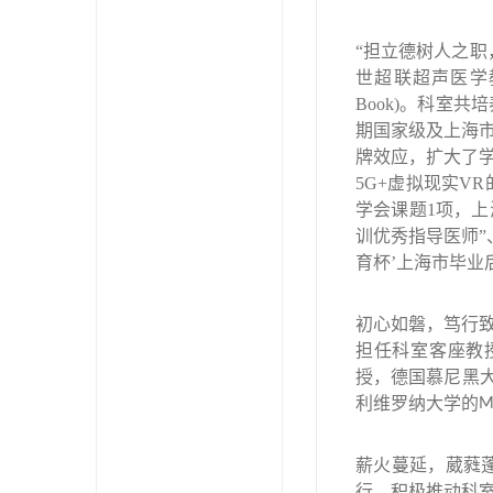
“担立德树人之
世超联超声医学
Book)
。科室共培
期国家级及上海
牌效应，扩大了
5G+
虚拟现实
VR
学会课题
1
项，上
训优秀指导医师”
育杯’上海市毕业
初心如磐，笃行
担任科室客座教
授，德国慕尼黑
利维罗纳大学的
M
薪火蔓延，葳蕤
行，积极推动科