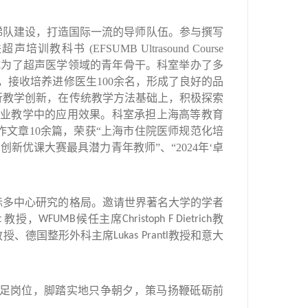
梯队建设，打造国际一流的导师队伍。参与撰写
联超声培训教科书
(EFSUMB Ultrasound Course
成为了超声医学领域的青年骨干。科室举办了多
，接收培养进修医生
100
余名，形成了良好的品
行教学创新，在传统教学方法基础上，积极探索
业教学中的应用效果。科室
承担上海高等教育
作文章
10
余篇，荣获“上海市住院医师规范化培
创新优课大赛最具潜力青年教师”、“
2024
年‘卓
际多中心研究的格局。邀请世界著名大学的学者
教授，
候任主席
教
t
WFUMB
Christoph F Dietrich
教授、德国整形外科主席
教授和意大
Lukas Prantl
足岗位，脚踏实地只争朝夕，策马扬鞭砥砺前