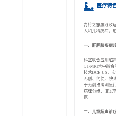
医疗特
青衿之志履践致
人和儿科疾病，
一、肝胆胰疾病
科室联合应用超
CT/MRI
术中融合
技术
DCE-US
，实
无创、简便、快
于无创准确测量
病理分级、复发
据。
二、儿童超声诊