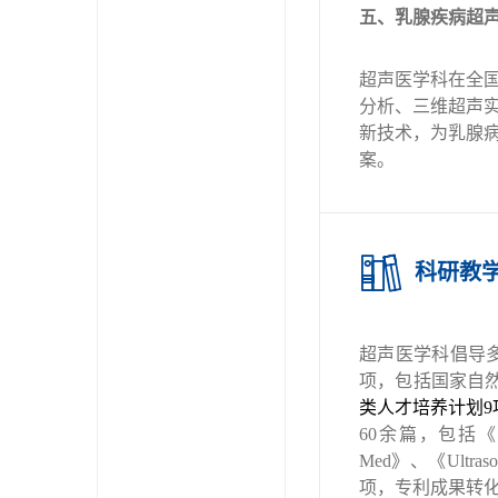
五、乳腺疾病超
超声医学科在全
分析、三维超声
新技术，为乳腺
案。
科研教
超声医学科倡导
项，包括国家自
类人才培养计划
9
60
余篇，包括《
Med
》、《
Ultras
项，专利成果转