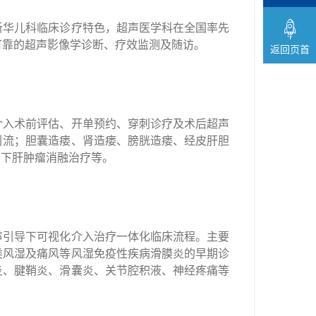
新华儿科临床诊疗特色，超声医学科在全国率先
可靠的超声影像学诊断、疗效监测及随访。
返回页首
介入术前评估、开单预约、穿刺诊疗及术后超声
引流；胆囊造瘘、肾造瘘、膀胱造瘘、经皮肝胆
导下肝肿瘤消融治疗等。
声引导下可视化介入治疗一体化临床流程。主要
类风湿及痛风等风湿免疫性疾病滑膜炎的早期诊
炎、腱鞘炎、滑囊炎、关节腔积液、神经疼痛等