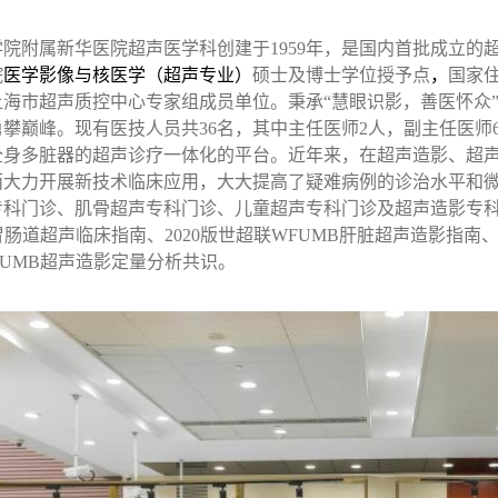
学院附属新华医院超声医学科创建于
1959
年，是国内首批成立的
院
医学影像与核医学（超声专业）
硕士及博士学位授予点
，
国家
上海市超声质控中心专家组成员单位。秉承“慧眼识影，善医怀众
勇攀巅峰。现有医技人员共
36
名，其中主任医师
2
人，副主任医师
全身多脏器的超声诊疗一体化的平台。近年来，在超声造影、超
面大力开展新技术临床应用，大大提高了疑难病例的诊治水平和
专科门诊、肌骨超声专科门诊、儿童超声专科门诊及超声造影专
胃肠道超声临床指南、
2020
版世超联
WFUMB
肝脏超声造影指南
SUMB
超声造影定量分析共识。