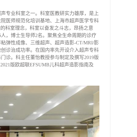
超声专业科室之一。科室医教研实力雄厚，是上
住院医师规范化培训基地、上海市超声医学专科
”的科室理念，科室以奋发之斗志，昂扬之意
6
人，博士生导师
2
名。聚焦全生命周期的诊疗
声粘弹性成像、三维超声、超声造影
-CT/MRI/
影
微创诊治成功率。在国内率先开设介入超声专科
科门诊。科主任董怡教授参与制定及撰写
2019
版
、
2021
版欧超联
EFSUMB
儿科超声造影指南及