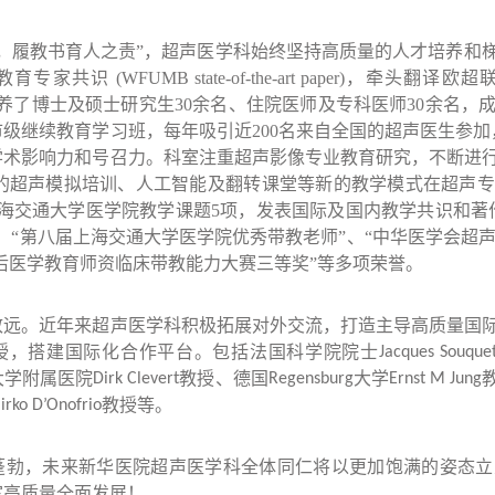
职，履教书育人之责”，超声医学科始终坚持高质量的人才培养和
教育专家共识
(WFUMB state-of-the-art paper)
，牵头翻译欧超
养了博士及硕士研究生
30
余名、住院医师及专科医师
30
余名，
市级继续教育学习班，每年吸引近
200
名来自全国的超声医生参加
学术影响力和号召力。科室注重超声影像专业教育研究，不断进
的超声模拟培训、人工智能及翻转课堂等新的教学模式在超声专
海交通大学医学院教学课题
5
项，发表国际及国内教学共识和著
、“第八届上海交通大学医学院优秀带教老师”、“中华医学会超声
后医学教育师资临床带教能力大赛三等奖”等多项荣誉。
致远。近年来超声医学科积极拓展对外交流，打造主导高质量国
授，搭建国际化合作平台。包括法国科学院院士
Jacques Souque
大学附属医院
教授、德国
大学
Dirk Clevert
Regensburg
Ernst M Jung
教授等。
irko D’Onofrio
蓬勃，未来新华医院超声医学科全体同仁将以更加饱满的姿态立
室高质量全面发展！