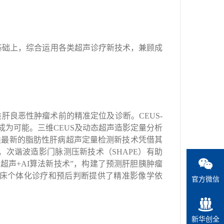
基础上，综合运用各类超声诊疗新技术，兼顾成
类肝良恶性肿瘤术前的精准定位及诊断。
CEUS-
成为可能。三维
CEUS
及动态超声造影定量分析
类最新的脂肪性肝病超声定量检测新技术凭借其
。次谐波造影门脉测压新技术（
SHAPE
）有助
“超声
+AI
算法新技术”，构建了预测肝胆胰肿瘤
床个体化诊疗和预后判断提供了精准影像学依
官方微信
新华创全