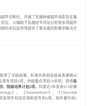
端超声诊断仪，开展了乳腺肿瘤超声造影及定量
针定位、
AI
辅助下乳腺结节评估分析等多项超声
植物的术后监测等提供了更全面的影像学解决方
取得了丰硕成果。科室共承担各级各类课题
40
及青年项目
6
项，市级重点项目
10
余项；获得
各
项、院级培养计划
2
项
。科室近
5
年发表
SCI
论著
diology
》、
《
Nanomedicine
》、《
Ultraschall
获发明专利及实用新型专利
4
项，软件著作权
1