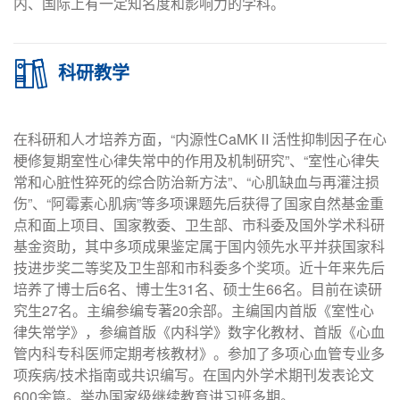
内、国际上有一定知名度和影响力的学科。
科研教学
在科研和人才培养方面，“内源性CaMKⅡ活性抑制因子在心
梗修复期室性心律失常中的作用及机制研究”、“室性心律失
常和心脏性猝死的综合防治新方法”、“心肌缺血与再灌注损
伤”、“阿霉素心肌病”等多项课题先后获得了国家自然基金重
点和面上项目、国家教委、卫生部、市科委及国外学术科研
基金资助，其中多项成果鉴定属于国内领先水平并获国家科
技进步奖二等奖及卫生部和市科委多个奖项。近十年来先后
培养了博士后6名、博士生31名、硕士生66名。目前在读研
究生27名。主编参编专著20余部。主编国内首版《室性心
律失常学》，参编首版《内科学》数字化教材、首版《心血
管内科专科医师定期考核教材》。参加了多项心血管专业多
项疾病/技术指南或共识编写。在国内外学术期刊发表论文
600余篇。举办国家级继续教育讲习班多期。