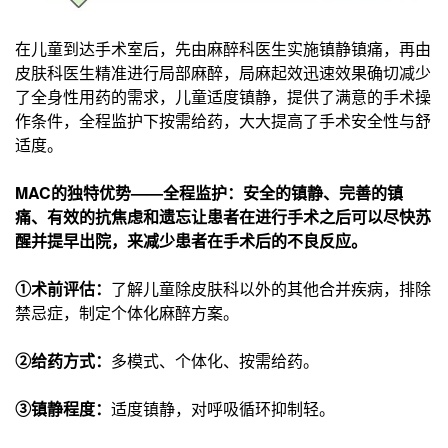
在儿童到达手术室后，先由麻醉科医生实施镇静镇痛，再由
皮肤科医生精准进行局部麻醉，局麻起效迅速效果确切减少
了全身性用药的需求，儿童适度镇静，提供了满意的手术操
作条件，全程监护下按需给药，大大提高了手术安全性与舒
适度。
MA
C的
独
特
优势——全程监护：
安全的镇静、完善的镇
痛、有效的抗焦虑和遗忘让患者在进行手术之后可以尽快苏
醒并提早出院，来减少患者在手术后的不良反应。
①术前评估：
了解儿童除皮肤科以外的其他合并疾病，排除
禁忌症，制定个体化麻醉方案。
②给药方式：
多模式、个体化、按需给药。
③镇静程度：
适度镇静，对呼吸循环抑制轻。