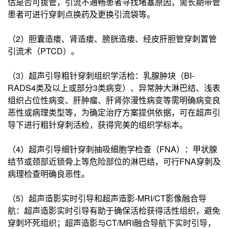
估是否可拔管，引流不通畅患者寻找堵塞原因，需长期带管
患者可进行穿刺点换药及更换引流袋等。
（2）胆囊造瘘、肾造瘘、膀胱造瘘、经皮肝胆管穿刺置管
引流术（PTCD）。
（3）超声引导粗针穿刺组织学活检：乳腺肿块（BI-
RADS4类及以上或部分3类病变）、异常肿大淋巴结、浅表
组织占位性病变、肝肿瘤、肝肾弥漫性病变等需明确病变良
恶性或病理类型等，为确定治疗方案提供依据，可在超声引
导下进行粗针穿刺活检，获得完美的组织学标本。
（4）超声引导细针穿刺抽吸细胞学检查（FNA）：甲状腺
结节或颈部近锁骨上等危险部位的淋巴结，可行FNA穿刺及
病理检查明确良恶性。
（5）超声造影实时引导和超声造影-MRI/CT影像融合导
航：超声造影实时引导有助于确保活检获得活性组织，避免
穿刺坏死组织；超声造影与CT/MRI融合导航下实时引导，