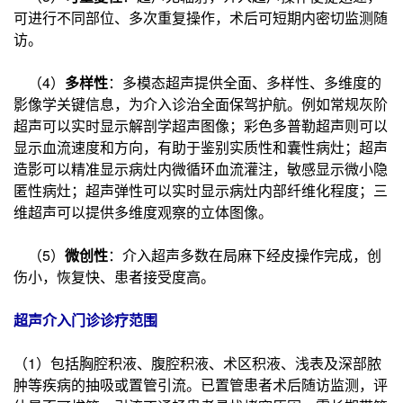
可进行不同部位、多次重复操作，术后可短期内密切监测随
访。
（4）
多样性
：多模态超声提供全面、多样性、多维度的
影像学关键信息，为介入诊治全面保驾护航。例如常规灰阶
超声可以实时显示解剖学超声图像；彩色多普勒超声则可以
显示血流速度和方向，有助于鉴别实质性和囊性病灶；超声
造影可以精准显示病灶内微循环血流灌注，敏感显示微小隐
匿性病灶；超声弹性可以实时显示病灶内部纤维化程度；三
维超声可以提供多维度观察的立体图像。
（5）
微创性
：介入超声多数在局麻下经皮操作完成，创
伤小，恢复快、患者接受度高。
超声介入门诊诊疗范围
（1）包括胸腔积液、腹腔积液、术区积液、浅表及深部脓
肿等疾病的抽吸或置管引流。已置管患者术后随访监测，评