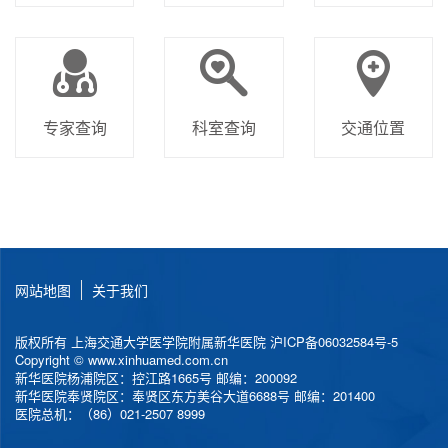
专家查询
科室查询
交通位置
网站地图
关于我们
版权所有 上海交通大学医学院附属新华医院
沪ICP备06032584号-5
Copyright © www.xinhuamed.com.cn
新华医院杨浦院区：控江路1665号 邮编：200092
新华医院奉贤院区：奉贤区东方美谷大道6688号 邮编：201400
医院总机：（86）021-2507 8999