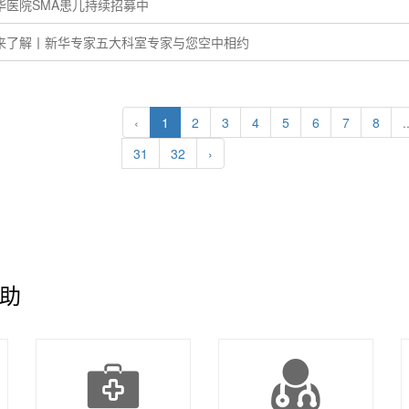
华医院SMA患儿持续招募中
来了解丨新华专家五大科室专家与您空中相约
‹
1
2
3
4
5
6
7
8
.
31
32
›
助