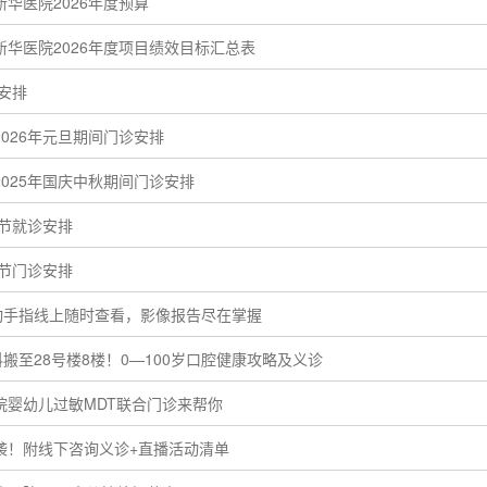
华医院2026年度预算
华医院2026年度项目绩效目标汇总表
诊安排
026年元旦期间门诊安排
025年国庆中秋期间门诊安排
动节就诊安排
明节门诊安排
动手指线上随时查看，影像报告尽在掌握
搬至28号楼8楼！0—100岁口腔健康攻略及义诊
院婴幼儿过敏MDT联合门诊来帮你
袭！附线下咨询义诊+直播活动清单