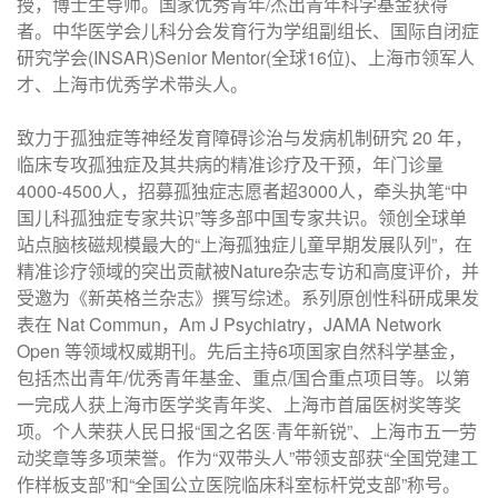
授，博士生导师。国家优秀青年/杰出青年科学基金获得
者。中华医学会儿科分会发育行为学组副组长、国际自闭症
研究学会(INSAR)Senior Mentor(全球16位)、上海市领军人
才、上海市优秀学术带头人。
致力于孤独症等神经发育障碍诊治与发病机制研究 20 年，
临床专攻孤独症及其共病的精准诊疗及干预，年门诊量
4000-4500人，招募孤独症志愿者超3000人，牵头执笔“中
国儿科孤独症专家共识”等多部中国专家共识。领创全球单
站点脑核磁规模最大的“上海孤独症儿童早期发展队列”，在
精准诊疗领域的突出贡献被Nature杂志专访和高度评价，并
受邀为《新英格兰杂志》撰写综述。系列原创性科研成果发
表在 Nat Commun，Am J Psychiatry，JAMA Network
Open 等领域权威期刊。先后主持6项国家自然科学基金，
包括杰出青年/优秀青年基金、重点/国合重点项目等。以第
一完成人获上海市医学奖青年奖、上海市首届医树奖等奖
项。个人荣获人民日报“国之名医·青年新锐”、上海市五一劳
动奖章等多项荣誉。作为“双带头人”带领支部获“全国党建工
作样板支部”和“全国公立医院临床科室标杆党支部”称号。