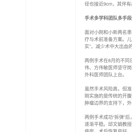
径也接近9cm，其伴
手术多学科团队
多手段
面对小刚和小新两名患
疗与术前准备方案。儿
实”，减少术中大出血
两例手术在8月的不同
伟、方伟敏医师坚守岗
外科医师团队上台。
虽然手术风险高，但准
刚实施的是传统的开腹
肿瘤边界的支持下，外
两例手术成功“拆弹”
逐渐平稳。邱文娟教授
病房。术后恢复良好。