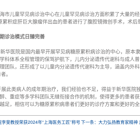
海市儿童罕见病诊治中心在儿童罕见病诊治方面积累了大量的经
原累积症肝巨大腺瘤伴出血的患者进行了腹腔镜微创手术，术后
期诊治模式日臻完善
，新华医院是国内最早开展罕见病糖原累积病诊治的中心，原本
学科体系全程管理的保驾护航下，儿内分泌遗传代谢科与成人普
理团队，还形成了以儿童内分泌遗传代谢科为主导，涵盖内外科
患者。
开展此类病人的成年期治疗，我们经验也不足，得益于新华医院
醉、重症等多学科团队无缝衔接合作的机制，使得更多的患者获
越足，相信可以为糖原累积病患者们更好的诊疗方案和更好的全
院李斐教授荣获2024年“上海医务工匠”称号
下一条：大力弘扬教育家精神 