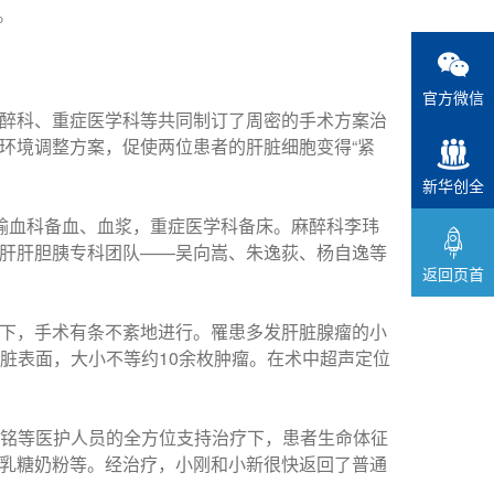
。
官方微信
醉科、重症医学科等共同制订了周密的手术方案治
环境调整方案，促使两位患者的肝脏细胞变得“紧
新华创全
输血科备血、血浆，重症医学科备床。麻醉科李玮
肝肝胆胰专科团队——吴向嵩、朱逸荻、杨自逸等
返回页首
下，手术有条不紊地进行。罹患多发肝脏腺瘤的小
肝脏表面，大小不等约10余枚肿瘤。在术中超声定位
杜隽铭等医护人员的全方位支持治疗下，患者生命体征
乳糖奶粉等。经治疗，小刚和小新很快返回了普通