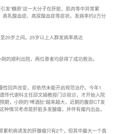
引发“糖原”这一大分子在肝脏、肌肉等中异常累
、高乳酸血症、高尿酸血症等症状。发病率约2万分
至20岁之间。25岁以上人群发病率高达
着小刚的顺利出院，两位患者均获得了成功救治。
漫性回声改变，却依然未能开启规范治疗。今年1
遗传代谢科主任邱文娟教授门诊就诊，才开始入院
期，小刚的“啤酒肚”越来越大，近期的腹部CT发
m。这种情况考虑是肝脏多发腺瘤，并伴有瘤内出血，
糖原累积病诱发的肝腺瘤只有2个，但其中最大一个直