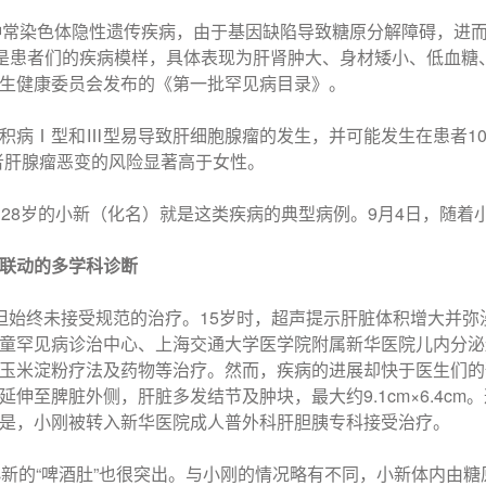
种常染色体隐性遗传疾病，由于基因缺陷导致糖原分解障碍，进而
”是患者们的疾病模样，具体表现为肝肾肿大、身材矮小、低血糖
生健康委员会发布的《第一批罕见病目录》。
积病Ⅰ型和Ⅲ型易导致肝细胞腺瘤的发生，并可能发生在患者10
患者肝腺瘤恶变的风险显著高于女性。
和28岁的小新（化名）就是这类疾病的典型病例。9月4日，随
联动
的多学科诊断
但始终未接受规范的治疗。15岁时，超声提示肝脏体积增大并弥
童罕见病诊治中心、上海交通大学医学院附属新华医院儿内分泌
玉米淀粉疗法及药物等治疗。然而，疾病的进展却快于医生们的预
延伸至脾脏外侧，肝脏多发结节及肿块，最大约9.1cm×6.4c
是，小刚被转入新华医院成人普外科肝胆胰专科接受治疗。
小新的“啤酒肚”也很突出。与小刚的情况略有不同，小新体内由