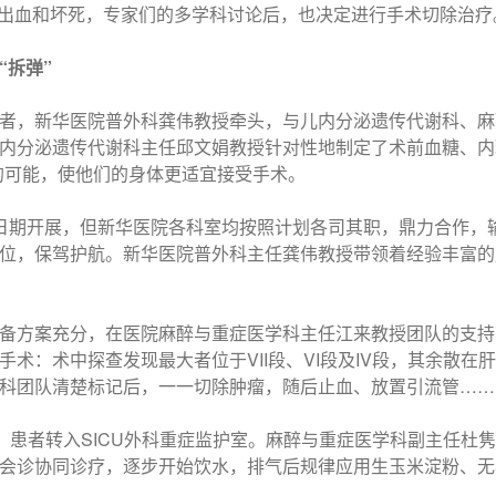
有出血和坏死，专家们的多学科讨论后，也决定进行手术切除治疗
“拆弹”
者，新华医院普外科龚伟教授牵头，与儿内分泌遗传代谢科、麻
内分泌遗传代谢科主任邱文娟教授针对性地制定了术前血糖、内
的可能，使他们的身体更适宜接受手术。
日期开展，但新华医院各科室均按照计划各司其职，鼎力合作，
位，保驾护航。新华医院普外科主任龚伟教授带领着经验丰富的
备方案充分，在医院麻醉与重症医学科主任江来教授团队的支持
手术：术中探查发现最大者位于VII段、VI段及IV段，其余散在
科团队清楚标记后，一一切除肿瘤，随后止血、放置引流管……
后，患者转入SICU外科重症监护室。麻醉与重症医学科副主任
会诊协同诊疗，逐步开始饮水，排气后规律应用生玉米淀粉、无