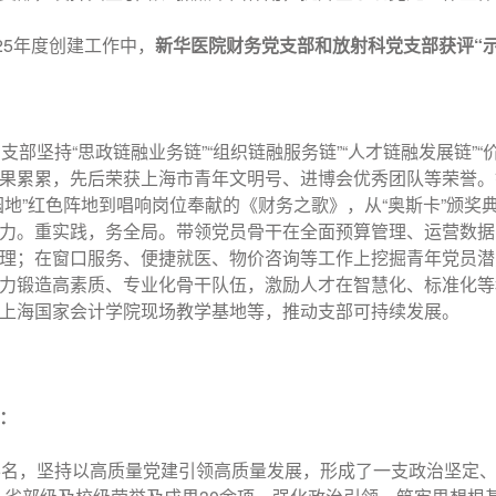
025年度创建工作中，
新华医院财务党支部和放射科党支部
获评“
支部坚持“思政链融业务链”“组织链融服务链”“人才链融发展链”
果累累，先后荣获上海市青年文明号、进博会优秀团队等荣誉。
园地”红色阵地到唱响岗位奉献的《财务之歌》，从“奥斯卡”颁奖
力。重实践，务全局。带领党员骨干在全面预算管理、运营数据
理；在窗口服务、便捷就医、物价咨询等工作上挖掘青年党员潜
力锻造高素质、专业化骨干队伍，激励人才在智慧化、标准化等
上海国家会计学院现场教学基地等，推动支部可持续发展。
：
6名，坚持以高质量党建引领高质量发展，形成了一支政治坚定、业