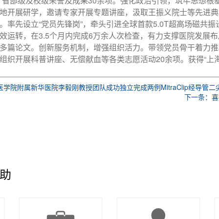
、省部级及校级荣誉及成果30余项。强化政治引领，筑牢思想根基
地开展研学，邀请专家开展专题讲座，汲取王振义院士等先进典
。率先设立“党员先锋岗”，牵头引进全球首款5.0T超高场磁共
效运转，在3.5个月内完成6万余人次检查，有力支撑医院发展
多篇论文。创新服务机制，增强组织活力。带领党员骨干着力推动
组织开展科普讲座、无偿献血等各类志愿活动20余项。获得“上
学院附属新华医院李毅刚教授团队成功独立完成两例MitraClip经导管
下一条：喜
助