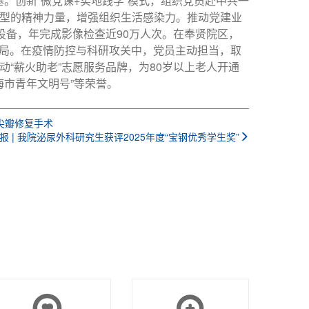
。创新“微党课+实地践学”模式，组织党员赴中共一
型的精神力量，增强组织生活感染力。推动党建业
振设备，年完成影像检查近90万人次。在奉贤院区，
布局。在疫情防控与科研攻关中，党员主动担当，取
“薪火助老”志愿服务品牌，为80岁以上老人开通
海市青年文明号”等荣誉。
二尖瓣修复手术
报 | 我院泌尿外科研究生获评2025年度“宝钢优秀学生奖”