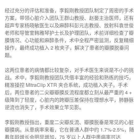
经过充分的评估和准备，李毅刚教授团队制定了周密的手术
方案，带领心脏介入团队王群山教授、赵晏主治医师，还有
超声专家杨晓敏医生以及麻醉科彭元志教授、放射科袁世俊
老师和导管室韩雅琴护士长及护理团队，术前详细检查了瓣
膜情况、心功能和麻醉条件，术中全程严密监测，反复精细
操作，最终成功植入 2 枚夹子，解决了患者的瓣膜脱垂问
题。​
这两位患者的病情都比较复杂，对手术医生来说是不小的挑
战。术中，李毅刚教授团队凭借丰富的经验和熟练的技巧，
精准操控 MitraClip XTR 夹合系统，成功植入夹子。手术
后，两位患者的二尖瓣瓣膜反流程度都立刻从最严重的 4 +
级降到了轻度，心脏内的跨瓣压差保持在理想水平，肺静脉
逆流也消失了，手术效果立竿见影。​
李毅刚教授指出，重度二尖瓣反流、瓣膜脱垂是常见的心脏
瓣膜病。从患病率来看，它在普通人群中约 1.7%-2.5%，随
着年龄增长会明显增加，75 岁以上人群中患病率可达