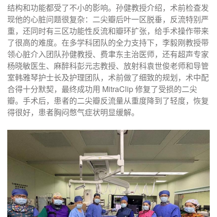
结构和功能都受了不小的影响。孙健教授介绍，术前检查发
现他的心脏问题很复杂：二尖瓣后叶一区脱垂，反流特别严
重，还同时有三区功能性反流和瓣环扩张，给手术操作带来
了很高的难度。在多学科团队的全力支持下，李毅刚教授带
领心脏介入团队孙健教授、费聿东主治医师，还有超声专家
杨晓敏医生、麻醉科彭元志教授、放射科袁世俊老师和导管
室韩雅琴护士长及护理团队，术前做了细致的规划，术中配
合得十分默契，最终成功用 MitraClip 修复了受损的二尖
瓣。手术后，患者的二尖瓣反流量从重度降到了轻度，恢复
得很好，患者胸闷憋气症状明显缓解。