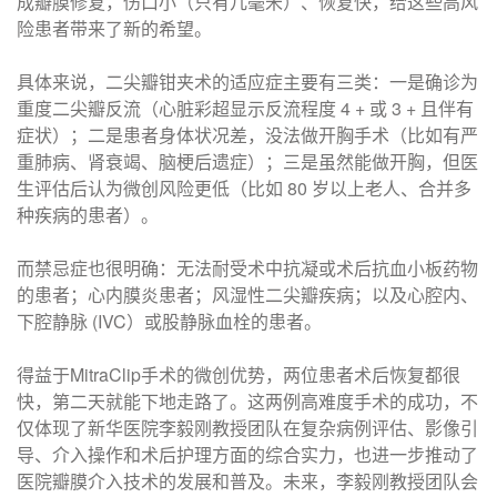
成瓣膜修复，伤口小（只有几毫米）、恢复快，给这些高风
险患者带来了新的希望。
具体来说，二尖瓣钳夹术的适应症主要有三类：一是确诊为
重度二尖瓣反流（心脏彩超显示反流程度 4 + 或 3 + 且伴有
症状）；二是患者身体状况差，没法做开胸手术（比如有严
重肺病、肾衰竭、脑梗后遗症）；三是虽然能做开胸，但医
生评估后认为微创风险更低（比如 80 岁以上老人、合并多
种疾病的患者）。
而禁忌症也很明确：无法耐受术中抗凝或术后抗血小板药物
的患者；心内膜炎患者；风湿性二尖瓣疾病；以及心腔内、
下腔静脉 (IVC）或股静脉血栓的患者。
得益于MitraClip手术的微创优势，两位患者术后恢复都很
快，第二天就能下地走路了。这两例高难度手术的成功，不
仅体现了新华医院李毅刚教授团队在复杂病例评估、影像引
导、介入操作和术后护理方面的综合实力，也进一步推动了
医院瓣膜介入技术的发展和普及。未来，李毅刚教授团队会