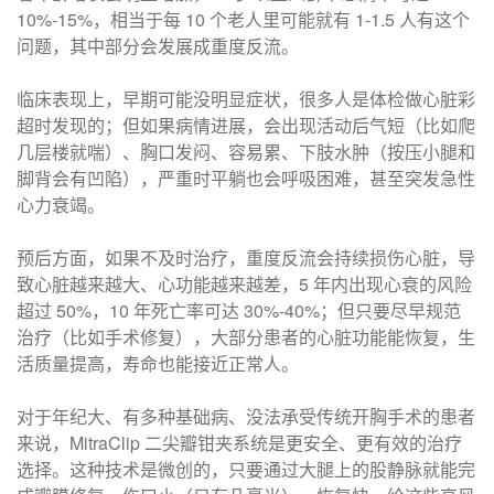
10%-15%，相当于每 10 个老人里可能就有 1-1.5 人有这个
问题，其中部分会发展成重度反流。
临床表现上，早期可能没明显症状，很多人是体检做心脏彩
超时发现的；但如果病情进展，会出现活动后气短（比如爬
几层楼就喘）、胸口发闷、容易累、下肢水肿（按压小腿和
脚背会有凹陷），严重时平躺也会呼吸困难，甚至突发急性
心力衰竭。
预后方面，如果不及时治疗，重度反流会持续损伤心脏，导
致心脏越来越大、心功能越来越差，5 年内出现心衰的风险
超过 50%，10 年死亡率可达 30%-40%；但只要尽早规范
治疗（比如手术修复），大部分患者的心脏功能能恢复，生
活质量提高，寿命也能接近正常人。
对于年纪大、有多种基础病、没法承受传统开胸手术的患者
来说，MitraClip 二尖瓣钳夹系统是更安全、更有效的治疗
选择。这种技术是微创的，只要通过大腿上的股静脉就能完