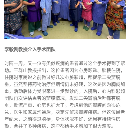
李毅刚教授介入手术团队
时隔一周，又一位有类似疾病的患者通过这个手术得到了帮
助。王群山教授指出，这位患者因为心房颤动、脑梗住院，
住院时家属说之前做过好几次心脏彩超，都提示二尖瓣脱
垂，虽然坚持药物治疗但病情仍未好转，这次是因为胸闷加
重，活动后体力受限来进一步就诊的。入院后，心内科彩超
团队再次评估患者的瓣膜情况，发现二尖瓣前后叶都有脱
垂，反流严重，心房也扩大了。考虑到他的瓣膜问题很危
急，医生和家属沟通后，决定先解决瓣膜疾病。但这位患者
年纪大，之前得过脑梗，身体状况不好，还患有持续性房
颤，合并了多种疾病，这些都给手术增加了很大难度。​