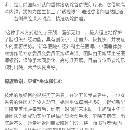
术，是目前国际公认的垂体瘤切除首选微创疗法。它借助高
清内镜，犹如为医生装上了“透视眼”，通过患者的自然腔道
——右侧鼻腔深入颅底，精准切除肿瘤。
“这种手术方式避免了开颅，面部无切口，最大程度地保护
了脑组织神经功能，具有创伤小、出血少、恢复快、并发症
少的显著优势。”新华医院神经外科主任医师、中国垂体腺
瘤协作组专家委员会委员王旭辉说道。团队由王旭辉主任医
师领衔，保障手术同质化、高标准开展。目前五位患者均已
顺利出院，术后恢复良好。
锦旗致谢，见证“垂体释仁心”
技术的最终目的是服务于患者。在这五位受益者中，一位女
患者的经历尤为令人动容。她因垂体瘤困扰多时，得知新华
医院专家常驻奉贤后，她第一时间前来求助。王旭辉主任医
师团队为她成功实施了经鼻内镜微创手术，解除了病痛。出
院后不久，她专程返回奉贤院区门诊，将一面书写着“颅内
探妙手，垂体释仁心”的锦旗送到了医生手中。