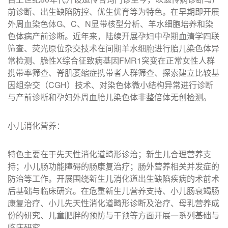
前诊断、出生缺陷防控、优生优育等为特色。在早期即开展
外周血染色体G、C、N显带核型分析、羊水细胞培养和染
色体病产前诊断。近年来，陆续开展孕妇中孕期血清学四联
筛查、荧光原位杂交技术在间期羊水细胞进行胎儿染色体异
常检测、脆性X综合征致病基因FMR1突变在正常女性人群
携带率筛查、脊肌萎缩症携带者人群筛查、探索建立比较基
因组杂交（CGH）技术、对染色体微小结构异常进行诊断
与产前诊断和孕妇外周血胎儿染色体非整倍体无创检测。
小儿消化营养：
特色主要在于先天性消化道畸形诊治；新生儿合理营养支
持；小儿肠功能障碍的肠康复治疗；肠外营养相关并发症的
防治等工作。开展围绕新生儿消化道出生缺陷疾病的术前术
后基础与临床研究。在危重新生儿营养支持、小儿肠衰竭肠
康复治疗、小儿先天性消化道畸形诊断及治疗、母乳营养成
份的研究、儿童肥胖的预防与干预等方面开展一系列基础与
临床研究。