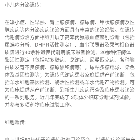
小儿内分泌遗传：
在矮小症、性早熟、肾上腺疾病、糖尿病、甲状腺疾病及性
腺疾病等内分泌疾病诊治方面具有丰富的诊治经验。在遗传
代谢病诊治方面相继开展了高苯丙氨酸血症鉴别诊断（包括
尿蝶呤分析、DHPR活性测定）、血串联质谱及尿气相色谱
质谱进行40余种遗传代谢病临床患者检测、20余种溶酶体
酶活性测定（包括粘多糖病、戈谢病、尼曼匹克病、各种脑
白质发育不良疾病、糖原累积病等），尿粘多糖电泳、染色
体及基因检测等；为遗传代谢病患者家庭提供产前诊断，包
括羊水细胞基因检测、酶活性检测或羊水代谢产物检测。可
为临床提供从产前诊断、到新生儿疾病筛查及临床患者诊治
的一系列服务。近几年完成了 3项体外临床诊断试剂试验，
并参与多项药物临床试验工作。
细胞遗传：
自上世纪80年代开设遗传咨询门诊至今，以遗传病诊断与产