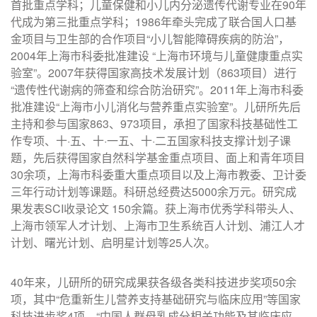
首批重点学科；儿童保健和小儿内分泌遗传代谢专业在90年
代成为第三批重点学科；1986年牵头完成了联合国人口基
金项目与卫生部的合作项目“小儿智能障碍疾病的防治”，
2004年上海市科委批准建设 “上海市环境与儿童健康重点实
验室”。2007年获得国家高技术发展计划（863项目）进行
“遗传性代谢病的筛查和综合防治研究”。2011年上海市科委
批准建设“上海市小儿消化与营养重点实验室”。儿研所先后
主持和参与国家863、973项目，承担了国家科技基础性工
作专项、十·五、十·一五、十·二五国家科技支撑计划子课
题，先后获得国家自然科学基金重点项目、面上和青年项目
30余项，上海市科委重大重点项目以及上海市教委、卫计委
三年行动计划等课题。科研总经费达5000余万元。研究成
果发表SCI收录论文 150余篇。获上海市优秀学科带头人、
上海市领军人才计划、上海市卫生系统百人计划、浦江人才
计划、曙光计划、启明星计划等25人次。
40年来，儿研所的研究成果获各级各类科技进步奖项50余
项，其中“危重新生儿营养支持基础研究与临床应用”等国家
科技进步奖4项，“中国人群母乳成分相关功能及其临床应