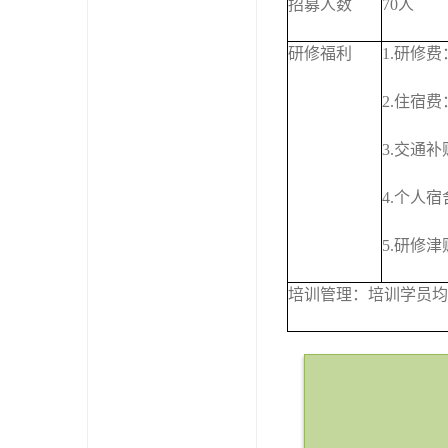
招募人数
70人
研修福利
1.研修
2.住宿
3.交通补
4.个人
5.研修津
培训管理：培训学员均