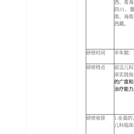
西、青海
四川、
南、海南
西藏。
研修时间
半年期：202
研修特点
前沿儿科
床实践指
的广度和
治疗能力
研修收获
1.全面
儿科临床