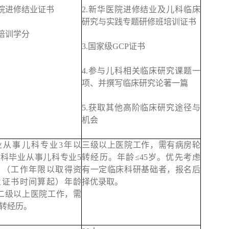
医院进修结业证书
2.新华医院进修结业及儿科临床
研究与实践专题研修班培训证书
班培训学分
3.国家级GCP证书
4.参与儿科相关临床研究课题一
项、并撰写临床研究论著一篇
5.获取其他高阶临床研究途径与
机会
业从事儿科专业3年以
三级以上医院工作，需有病房轮
科毕业从事儿科专业5
转经历。年龄≤45岁。优先考虑
，（工作年限以取得资
有一定临床科研基础者，报名后
业证书时间算起）年龄
择优录取。
。二级以上医院工作，需
转经历。