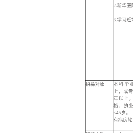
2.新华
3.学习
招募对象
本科毕
上，或专
年以上
格、执
≤45岁
有病房轮