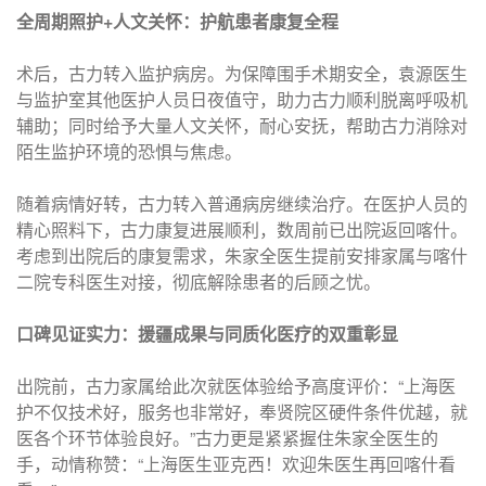
全周期照护+人文关怀：护航患者康复全程
术后，古力转入监护病房。为保障围手术期安全，袁源医生
与监护室其他医护人员日夜值守，助力古力顺利脱离呼吸机
辅助；同时给予大量人文关怀，耐心安抚，帮助古力消除对
陌生监护环境的恐惧与焦虑。
随着病情好转，古力转入普通病房继续治疗。在医护人员的
精心照料下，古力康复进展顺利，数周前已出院返回喀什。
考虑到出院后的康复需求，朱家全医生提前安排家属与喀什
二院专科医生对接，彻底解除患者的后顾之忧。
口碑见证实力：援疆成果与同质化医疗的双重彰显
出院前，古力家属给此次就医体验给予高度评价：“上海医
护不仅技术好，服务也非常好，奉贤院区硬件条件优越，就
医各个环节体验良好。”古力更是紧紧握住朱家全医生的
手，动情称赞：“上海医生亚克西！欢迎朱医生再回喀什看