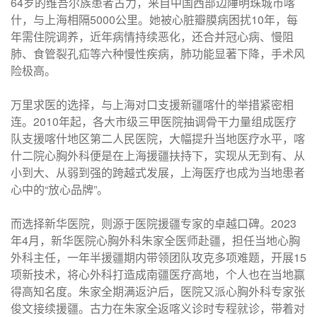
64岁的维吾尔族患者古力，来自中国西部边陲明珠城市喀
什，与上海相隔5000公里。她被心脏瓣膜病困扰10年，每
年需住院调养，近年病情持续恶化，还合并冠心病、慢阻
肺、食管裂孔疝等六种慢性疾病，肺功能显著下降，手术风
险极高。
万里求医的选择，与上海对口支援新疆喀什的举措紧密相
连。2010年起，各大市级三甲医院抽调骨干力量组成医疗
队支援喀什地区第二人民医院，大幅提升当地医疗水平，喀
什二院心胸外科便是在上海援疆扶持下，实现从无到有、从
小到大、从弱到强的跨越式发展，上海医疗也成为当地患者
心中的“放心品牌”。
而选择新华医院，则源于医院援疆专家的卓越口碑。2023
年4月，新华医院心胸外科朱家全医师赴疆，担任当地心胸
外科主任，一年半援疆期内带领团队攻克多项难题，开展15
项新技术，将心外科打造成南疆医疗高地，个人也在当地赢
得高知名度。朱家全期满返沪后，医院又派心胸外科专家张
俊文接续援疆。古力在朱家全返喀义诊时专程就诊，带着对