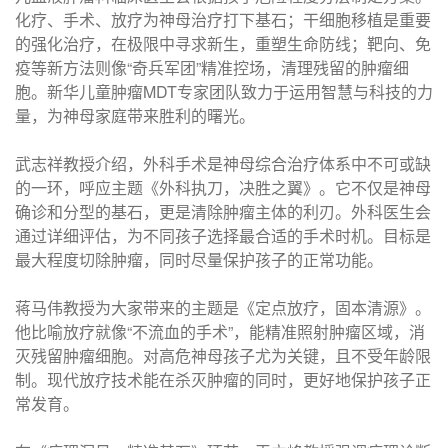
化疗、手术、放疗为神母治疗打下基石；干细胞移植是重要
的强化治疗，在极限中寻求新生，重塑生命防线；靶向、免
疫等新方法则像“奇兵军团”精准控场，清理残留的肿瘤细
胞。新华儿童肿瘤MDT专家团队致力于运用智慧与科技的力
量，为神母家庭带来胜利的曙光。
武志祥教授介绍，外科手术是神母综合治疗体系中不可或缺
的一环，呼应主题《外科执刀，决胜之翼》。它不仅是神母
确诊和分型的基石，更是清除肿瘤主体的利刃。外科医生会
通过详细评估，为不同孩子选择最合适的手术时机。目标是
最大程度切除肿瘤，同时尽量保护孩子的正常功能。
蒋马伟教授为大家带来的主题是《定点放疗，固本清源》。
他比喻放疗就像“不流血的手术”，能精准照射肿瘤区域，消
灭残留肿瘤细胞。对高危神母孩子尤为关键，且不受年龄限
制。现代放疗技术能在杀灭肿瘤的同时，更好地保护孩子正
常发育。