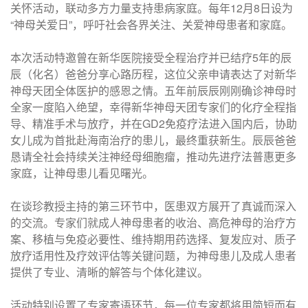
关怀活动，联动多方力量支持患病家庭。每年12月8日设为
“神母关爱日”，呼吁社会各界关注、关爱神母患者和家庭。
本次活动特邀曾在新华医院接受全程治疗并已结疗5年的辰
辰（化名）爸爸分享心路历程，这位父亲申请表达了对新华
神母天团全体医护的感恩之情。五年前辰辰刚刚确诊神母时
全家一度陷入绝望，幸得新华神母天团专家们的化疗全程指
导、精准手术与放疗，并在GD2免疫疗法进入国内后，协助
女儿成为首批赴海南治疗的患儿，最终重获新生。辰辰爸爸
恳请全社会持续关注神经母细胞瘤，推动先进疗法普惠更多
家庭，让神母患儿看见曙光。
在谈珍教授主持的第三环节中，医患双方展开了真诚而深入
的交流。专家们就成人神母患者的收治、高危神母的治疗方
案、移植与免疫必要性、维持期用药选择、复发应对、质子
放疗适用性及疗效评估等关键问题，为神母患儿及成人患者
提供了专业、清晰的解答与个体化建议。
活动特别设置了专家寄语环节，每一位专家都将用简短而有