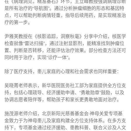
在《病理洞见，精准基石》环节，王立峰教授强调病理诊断
是所有治疗的“导航图”。通过分析肿瘤细胞的形态和基因特
点，可以帮助判断病情轻重，指导后续用药，是实现精准治
疗的第一步。
尹雅芙教授在《核影追踪，洞察秋毫》分享中介绍，核医学
检查就像“雷达扫描”，通过注射显影剂，能精准找到肿瘤位
置、判断是否转移，还能评估治疗效果。部分检查方法还可
同时用于治疗，实现“诊疗一体”。
除了医疗支持，患儿家庭的心理和社会需求也同样重要：
吴晓菁老师表示，新华医院医务社工部为家庭提供全方位支
持，包括心理疏导、经济援助申请、“勇敢勋章”鼓励，以及
协调志愿者陪伴等，帮助孩子和家长更勇敢地面对治疗。
施茂源老师介绍，北京新阳光慈善基金会·神母关爱专项基
金致力于为神母患儿及家庭构建全方位支持体系。在多方支
持下，专项基金通过经济援助、患教科普、联合义诊及人文