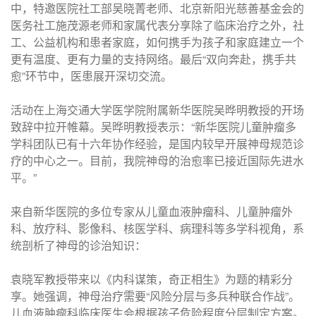
中，特邀医院社工部吴晓菁老师、北京新阳光慈善基金会的
医务社工施茂源老师和家属代表分享除了临床治疗之外，社
工、公益机构和患者家庭，如何携手为孩子和家庭建立一个
更有温度、更有力量的支持网络。最后“双向奔赴，携手共
愈”环节中，医患展开深切交流。
活动在上海交通大学医学院附属新华医院吴晔明教授的开场
致辞中拉开帷幕。吴晔明教授表示：“新华医院儿童肿瘤多
学科团队已有十六年协作经验，是国内较早开展神母规范诊
疗的中心之一。目前，我院神母的治愈率已接近国际先进水
平。”
来自新华医院的多位专家从儿童血液肿瘤科、儿童肿瘤外
科、放疗科、影像科、核医学科、病理科等多学科视角，系
统剖析了神母的诊治知识：
袁晓军教授带来以《内科谋策，奇正相生》为题的精彩分
享。她强调，神母治疗需要“风险分层与多兵种联合作战”。
儿血液肿瘤科临床医生会根据孩子危险程度分层制定方案。