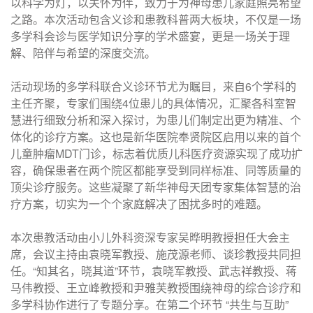
以科学为灯，以关怀为伴，致力于为神母患儿家庭照亮希望
之路。本次活动包含义诊和患教科普两大板块，不仅是一场
多学科会诊与医学知识分享的学术盛宴，更是一场关于理
解、陪伴与希望的深度交流。
活动现场的多学科联合义诊环节尤为瞩目，来自6个学科的
主任齐聚，专家们围绕4位患儿的具体情况，汇聚各科室智
慧进行细致分析和深入探讨，为患儿们制定出更为精准、个
体化的诊疗方案。这也是新华医院奉贤院区启用以来的首个
儿童肿瘤MDT门诊，标志着优质儿科医疗资源实现了成功扩
容，确保患者在两个院区都能享受到同样标准、同等质量的
顶尖诊疗服务。这些凝聚了新华神母天团专家集体智慧的治
疗方案，切实为一个个家庭解决了困扰多时的难题。
本次患教活动由小儿外科资深专家吴晔明教授担任大会主
席，会议主持由袁晓军教授、施茂源老师、谈珍教授共同担
任。“知其名，晓其道”环节，袁晓军教授、武志祥教授、蒋
马伟教授、王立峰教授和尹雅芙教授围绕神母的综合诊疗和
多学科协作进行了专题分享。在第二个环节 “共生与互助”