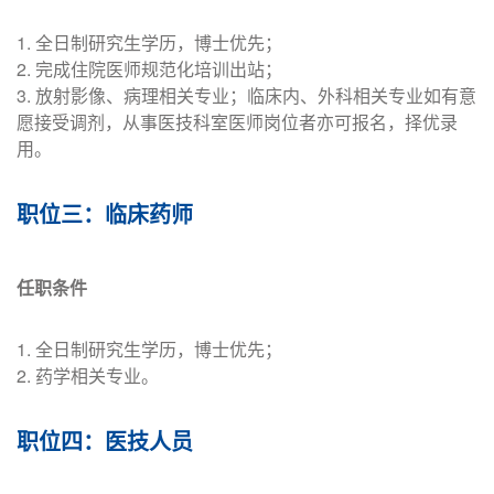
小儿急危重症医
1. 全日制研究生学历，博士优先；
22
硕士学位及以上
学科
2. 完成住院医师规范化培训出站；
3. 放射影像、病理相关专业；临床内、外科相关专业如有意
23
新生儿科
硕士学位及以上
愿接受调剂，从事医技科室医师岗位者亦可报名，择优录
用。
24
小儿神经内科
博士学位
职位三：临床药师
25
小儿外科
博士学位
26
小儿泌尿外科
博士学位
任职条件
27
小儿神经外科
博士学位
1. 全日制研究生学历，博士优先；
28
小儿心胸外科
硕士学位及以上
2. 药学相关专业。
发育行为与青少
29
硕士学位及以上
职位四：医技人员
年保健科
30
临床心理科
博士学位