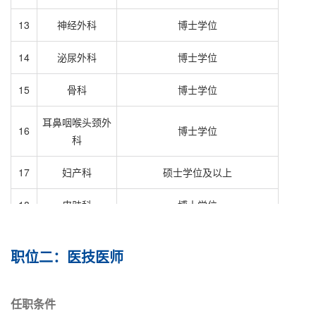
13
神经外科
博士学位
14
泌尿外科
博士学位
15
骨科
博士学位
耳鼻咽喉头颈外
16
博士学位
科
17
妇产科
硕士学位及以上
18
皮肤科
博士学位
19
小儿感染科
硕士学位及以上
职位二：医技医师
20
小儿肾脏内科
硕士学位及以上
21
小儿呼吸内科
硕士学位及以上
任职条件