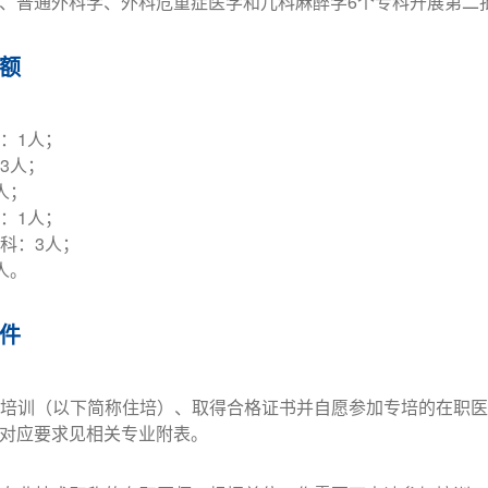
、普通外科学、外科危重症医学和儿科麻醉学6个专科开展第二
额
科：1人；
：3人；
人；
科：1人；
专科：3人；
人。
件
范化培训（以下简称住培）、取得合格证书并自愿参加专培的在职
对应要求见相关专业附表。